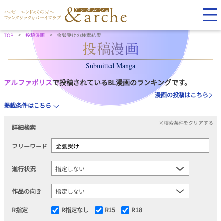
TOP
投稿漫画
金髪受けの検索結果
Submitted Manga
アルファポリス
で投稿されているBL漫画のランキングです。
漫画の投稿はこちら
掲載条件はこちら
×検索条件をクリアする
詳細検索
フリーワード
進行状況
作品の向き
R指定
R指定なし
R15
R18