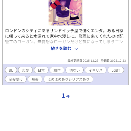
ロンドンのシティにあるサンドイッチ屋で働くエンダ。ある日家
に帰って来ると水漏れで家中水浸しに。修理に来てくれたのは配
管工のローガン。無愛想なローガンだけど気になってしまうエン
ダ。ロンドン郊外に住む二人の暮らしや恋の行方を綴る日常系
続きを読む
BL。
最終更新日 2025.12.23
登録日 2025.12.23
BL
恋愛
日常
創作
切ない
イギリス
LGBT
金髪受け
短髪
ほのぼのありシリアスあり
1
件