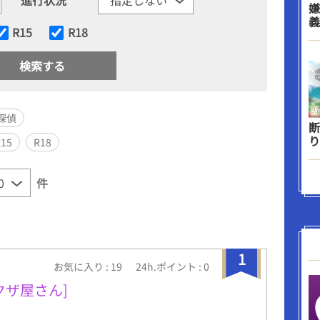
嫌
義
R15
R18
探偵
断
り
R15
R18
件
1
お気に入り : 19
24h.ポイント : 0
クザ屋さん]