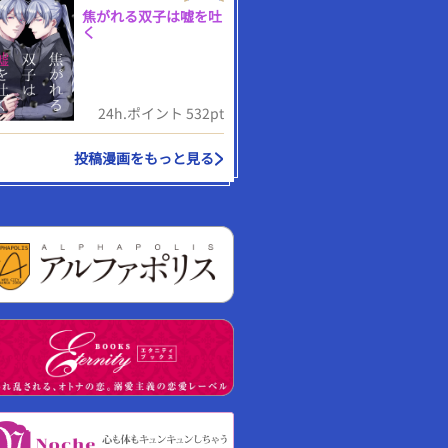
焦がれる双子は嘘を吐
く
24h.ポイント 532pt
投稿漫画をもっと見る