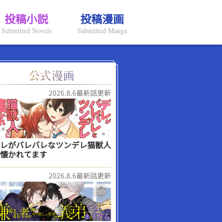
投稿小説
投稿漫画
Submitted Novels
Submitted Manga
2026.8.6最新話更新
レがバレバレなツンデレ猫獣人
懐かれてます
2026.8.6最新話更新