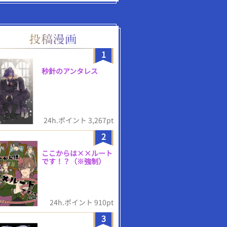
1
秒針のアンタレス
24h.ポイント 3,267pt
2
ここからは××ルート
です！？（※強制）
24h.ポイント 910pt
3