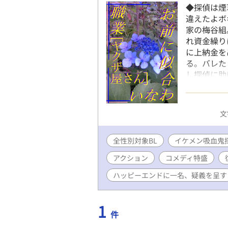
◆探偵は煙
違えたよボ
家の梅谷組
れ資金繰り
に上納金を
る。バレた
し探偵に助
ザ青年は意
有シーンは
ップ＋・ス
文
を掲載】 
ཀ꒪)作】
全性別対象BL
イケメン吸血鬼
アクション
コメディ特盛
ハッピーエンドに一名、疑義を呈す
1
件