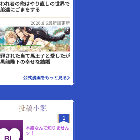
われ者の俺はやり直しの世界で
弟達にごまをする
2026.8.6最新話更新
罪された当て馬王子と愛したが
黒龍陛下の幸せな結婚
公式漫画をもっと見る
1
本編なんて知りません
ッ！