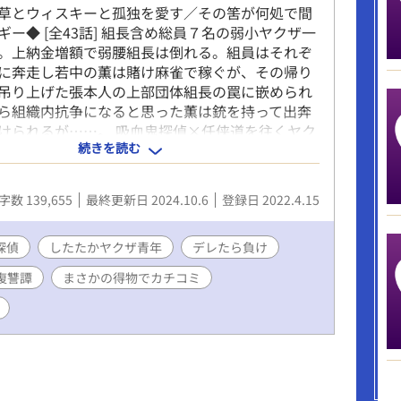
草とウィスキーと孤独を愛す／その筈が何処で間
ギー◆ [全43話] 組長含め総員７名の弱小ヤクザ一
。上納金増額で弱腰組長は倒れる。組員はそれぞ
に奔走し若中の薫は賭け麻雀で稼ぐが、その帰り
吊り上げた張本人の上部団体組長の罠に嵌められ
ら組織内抗争になると思った薫は銃を持って出奔
けられるが……。 吸血鬼探偵×任侠道を往くヤク
続きを読む
地の張り合い、デレたら負け！？ ▼▼▼ 【BL特
ストーリーに支障なく回避可能です】 【ノベルア
テキブンゲイにＲ無指定版／エブリスタにR15版
字数 139,655
最終更新日 2024.10.6
登録日 2022.4.15
【完結投稿者がガチ連載に挑んだ血反吐マラソン(꒪
探偵
したたかヤクザ青年
デレたら負け
復讐譚
まさかの得物でカチコミ