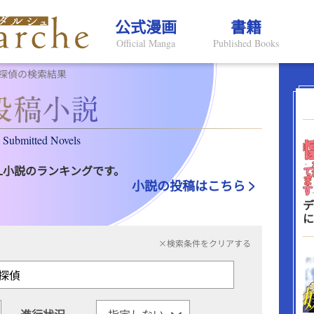
公式漫画
書籍
Official Manga
Published Books
探偵の検索結果
Submitted Novels
L小説のランキングです。
小説の投稿はこちら
デ
に
×検索条件をクリアする
進行状況