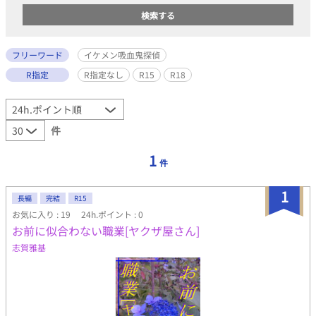
フリーワード
イケメン吸血鬼探偵
R指定
R指定なし
R15
R18
件
1
件
1
長編
完結
R15
お気に入り : 19
24h.ポイント : 0
お前に似合わない職業[ヤクザ屋さん]
志賀雅基