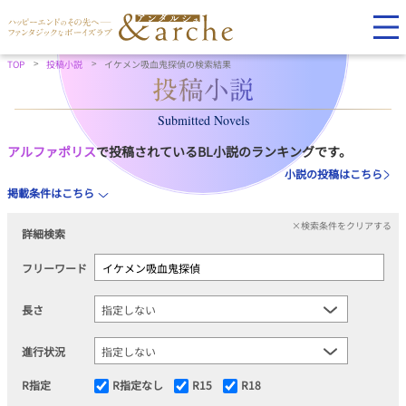
TOP
投稿小説
イケメン吸血鬼探偵の検索結果
Submitted Novels
アルファポリス
で投稿されているBL小説のランキングです。
小説の投稿はこちら
掲載条件はこちら
×検索条件をクリアする
詳細検索
フリーワード
長さ
進行状況
R指定
R指定なし
R15
R18