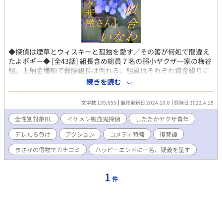
◆探偵は煙草とウィスキーと孤独を愛す／その筈が何処で間違え
たよボギー◆ [全43話] 組長含め総員７名の弱小ヤクザ一家の梅谷
組。上納金増額で弱腰組長は倒れる。組員はそれぞれ資金繰りに
奔走し若中の薫は賭け麻雀で稼ぐが、その帰りに上納金を吊り上
続きを読む
げた張本人の上部団体組長の罠に嵌められる。バレたら組織内抗
争になると思った薫は銃を持って出奔し探偵に助けられる
文字数 139,655
最終更新日 2024.10.6
登録日 2022.4.15
が……。 吸血鬼探偵×任侠道を往くヤクザ青年は意地の張り合
い、デレたら負け！？ ▼▼▼ 【BL特有シーンはストーリーに支障
全性別対象BL
イケメン吸血鬼探偵
したたかヤクザ青年
なく回避可能です】 【ノベルアップ＋・ステキブンゲイにＲ無指
デレたら負け
アクション
コメディ特盛
復讐譚
定版／エブリスタにR15版を掲載】 【完結投稿者がガチ連載に挑
んだ血反吐マラソン(꒪ཀ꒪)作】
まさかの得物でカチコミ
ハッピーエンドに一名、疑義を呈す
1
件