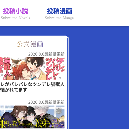
投稿小説
投稿漫画
Submitted Novels
Submitted Manga
2026.8.6最新話更新
レがバレバレなツンデレ猫獣人
懐かれてます
2026.8.6最新話更新