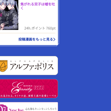
焦がれる双子は嘘を吐
く
24h.ポイント 760pt
投稿漫画をもっと見る