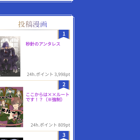
1
秒針のアンタレス
24h.ポイント 3,998pt
2
ここからは××ルート
です！？（※強制）
24h.ポイント 809pt
3