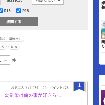
嫌
義
R15
R18
高校生編後半）
断
り
R15
R18
件
1
お気に入り : 1,074
24h.ポイント : 28
憶 幼馴染は俺の事が好きらし