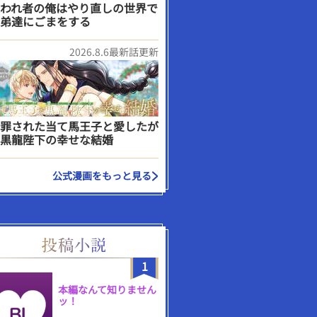
われ者の俺はやり直しの世界で
弟達にごまをする
2026.8.6最新話更新
罪された当て馬王子と愛したが
黒龍陛下の幸せな結婚
公式漫画をもっと見る
1
本編なんて知りません
ッ！