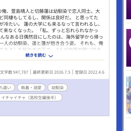
の俺、萱島晴人と切藤蓮は幼馴染で恋人同士。大
ど同棲もしてるし、関係は良好だ。 と思ってた
が冷たい。 蓮の大学にも来るなって言われるし、
て来なくなった。 「私、ずっと忘れられなかっ
そんなある日偶然目にしたのは、海外留学から帰っ
一人の幼馴染、遥と蓮が抱き合う姿。 それも、俺
てキスした桜の木の下で。 2人が中学の時に付き
続きを読む
を俺は知ってる。 蓮の心にはまだ遥がいることも
う、終わりにしよう。 二人で暮らした部屋の鍵を置
は行方を晦ますがーー⁉︎ 幼馴染のスレ違いラブで
文字数 947,787
最終更新日 2026.7.5
登録日 2022.4.6
いた作品です。 ご都合主義や矛盾点などはご容赦下
 中学編→高校編→中学編（蓮視点）→高校編（蓮
結編で進行します。 R18は高校編から。
れ違い
執着・溺愛
幼馴染
イチャイチャ（高校生編後半）