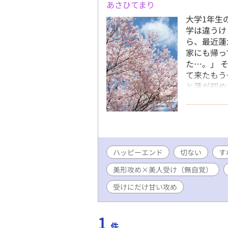
あさひてまり
大学1年生
学は違うけ
ら、最近蓮
家にも帰っ
た…。」 
て来たもう
と蓮が初め
合ってたの
ーー。 も
いて、晴人
す。 昔書
さいませ。
ハッピーエンド
切ない
視点）→完
す
美形攻め×美人受け（無自覚）
受けにだけ甘い攻め
1
件