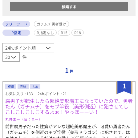
フリーワード
ガチムチ勇者受け
R指定
R指定なし
R15
R18
件
1
件
1
短編
完結
R18
お気に入り : 133
24h.ポイント : 21
腐男子が転生したら超絶美形魔王になっていたので、勇者
たん（ガチムチ）をモブ竿役（美形側近）に犯させてし
こしこしこしこするよぉ！やっほーーい！
丸井まー（旧：まー）
前世腐男子だった性癖がアレな超絶美形魔王が、可愛い勇者たん
（ガチムチ）を側近のモブ竿役（美形ドラゴン）に犯させて、は