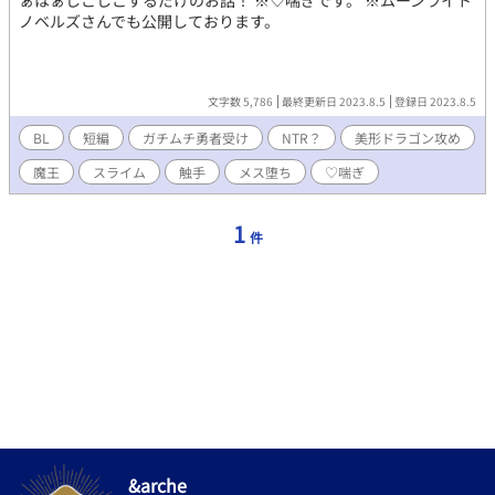
ぁはぁしこしこするだけのお話！ ※♡喘ぎです。 ※ムーンライト
ノベルズさんでも公開しております。
文字数 5,786
最終更新日 2023.8.5
登録日 2023.8.5
BL
短編
ガチムチ勇者受け
NTR？
美形ドラゴン攻め
魔王
スライム
触手
メス堕ち
♡喘ぎ
1
件
&arche