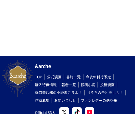
&arche
TOP
公式漫画
書籍一覧
今後の刊行予定
購入特典情報
著者一覧
投稿小説
投稿漫画
樋口美沙緒の小説書こうよ！
《うちの子》推し会！
作家募集
お問い合わせ
ファンレターの送り先
Official SNS