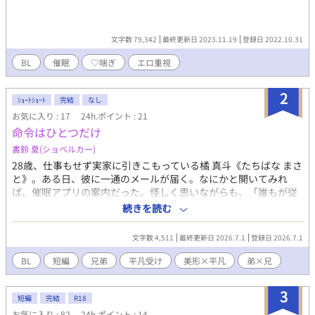
文字数 79,342
最終更新日 2023.11.19
登録日 2022.10.31
BL
催眠
♡喘ぎ
エロ重視
2
ｼｮｰﾄｼｮｰﾄ
完結
なし
お気に入り : 17
24h.ポイント : 21
命令はひとつだけ
書鈴 夏(ショベルカー)
28歳、仕事もせず実家に引きこもっている橘 真斗《たちばな まさ
と》。ある日、彼に一通のメールが届く。なにかと開いてみれ
ば、催眠アプリの案内だった。怪しく思いながらも、「誰もが従
順になります。貴方に反抗的な弟さえも──」という文に煽られ
続きを読む
るままインストールをする。 なにもかもが正反対。勝ち組の陽キ
ャで自分を嫌悪している弟──橘 真尋《たちばな まひろ》は、こ
文字数 4,511
最終更新日 2026.7.1
登録日 2026.7.1
のアプリさえあれば。弟に催眠をかけ、従順にさせてやる──！
「……ええと、ええと……お手……」 超短編です。
BL
短編
兄弟
平凡受け
美形×平凡
弟×兄
3
短編
完結
R18
お気に入り : 82
24h.ポイント : 14