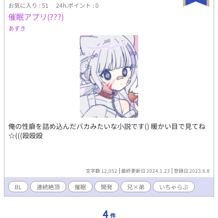
お気に入り : 51
24h.ポイント : 0
催眠アプリ(???)
あずき
俺の性癖を詰め込んだバカみたいな小説です() 暖かい目で見てね
☆(((殴殴殴
文字数 12,052
最終更新日 2024.1.23
登録日 2023.6.8
BL
連続絶頂
催眠
開発
兄×弟
いちゃらぶ
4
件