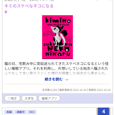
キミのスケベなネコになる
掌
猫の日、宅飲み中に突如送られてきたスケベネコになるという怪
しい催眠アプリ。それを利用し、片想いしている裕志へ騙された
ふりをして言い寄ろうとした博巳が興奮した裕志から責められ、
そのままなし崩し的なスケベに及ぶ話。前半エロ後半エモ、主な
続きを読む
スケベは乳首と手マンです。 今年の2022/2/22/22:22に投稿した
作品の再録です。 攻め:裕志（ゆうし）/ 破天荒なポジティブ大学
文字数 8,200
最終更新日 2022.10.26
登録日 2022.10.26
生 受け:博巳（ひろみ）/ 巻き込まれハッカー大学生 pixiv/ムーン
ライトノベルズにも同作品を投稿しています。 なにかありまし
♡喘ぎ
大学生
催眠アプリ
たら（web拍手） http://bit.ly/38kXFb0 Twitter垢・拍手返
信はこちらから行っています https://twitter.com/show1write
4
長編
連載中
R15