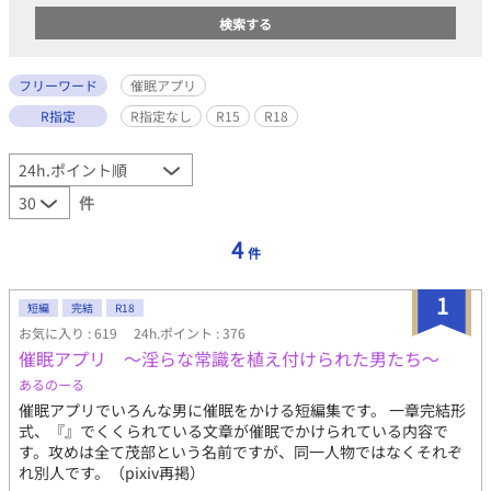
フリーワード
催眠アプリ
R指定
R指定なし
R15
R18
件
4
件
1
短編
完結
R18
お気に入り : 619
24h.ポイント : 376
催眠アプリ ～淫らな常識を植え付けられた男たち～
あるのーる
催眠アプリでいろんな男に催眠をかける短編集です。 一章完結形
式、『』でくくられている文章が催眠でかけられている内容で
す。攻めは全て茂部という名前ですが、同一人物ではなくそれぞ
れ別人です。（pixiv再掲）