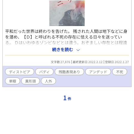
平和だった世界は終わりを告げた。 残された人間は地下などに身
を潜め、【Ｄ】と呼ばれる不死の存在に怯える日々を送ってい
る。 Ｄはいわゆるゾンビなどとは違う。おぞましい存在とは程遠
い美しく儚い外見を持っており、何故か皆似通っていた。 崩壊後
続きを読む
の世界でＤによって視力を喪失し、代わりに機械の単眼（モノア
イ）を持つ男・ミチルは、エキゾチックな雰囲気の色男・アサト
文字数 27,876
最終更新日 2022.2.12
登録日 2022.1.27
と二人で、Ｄから身を隠すように狭い地下コンテナに暮らしてい
る。 しかし冷凍され眠りに就いていたＤの生首が目を覚ましたの
ディストピア
バディ
残酷表現あり
アンデッド
不死
がきっかけで、これまで過ごしていた日々に変化が訪れようとし
単眼
異形頭
人外
ていた。 ※生首表現等が苦手な方はご注意ください。 【登場人
物】 ミチル…主人公。機械の単眼（モノアイ）を持つ。貧弱な体
にコンプレックスを抱いている。拙い文章を趣味で書いている。
1
件
アサト…ミチルの相棒。エキゾチックな容姿を持つ色男。好戦的
かつ好色。30歳前後。