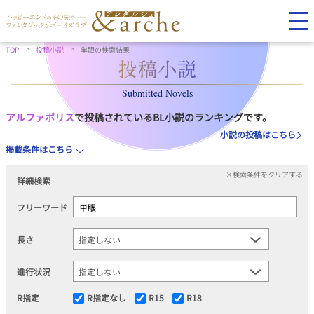
TOP
投稿小説
単眼の検索結果
Submitted Novels
アルファポリス
で投稿されているBL小説のランキングです。
小説の投稿はこちら
掲載条件はこちら
×検索条件をクリアする
詳細検索
フリーワード
長さ
進行状況
R指定
R指定なし
R15
R18