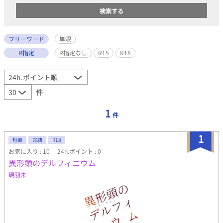
フリーワード
単眼
R指定
R指定なし
R15
R18
件
1
件
1
短編
完結
R18
お気に入り : 10
24h.ポイント : 0
異形頭のデルフィニウム
硯羽未