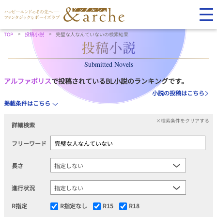
TOP
投稿小説
完璧な人なんていないの検索結果
Submitted Novels
アルファポリス
で投稿されているBL小説のランキングです。
小説の投稿はこちら
掲載条件はこちら
×検索条件をクリアする
詳細検索
フリーワード
長さ
進行状況
R指定
R指定なし
R15
R18