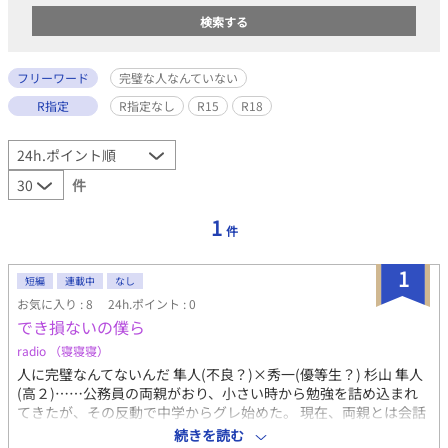
フリーワード
完璧な人なんていない
R指定
R指定なし
R15
R18
件
1
件
1
短編
連載中
なし
お気に入り : 8
24h.ポイント : 0
でき損ないの僕ら
radio （寝寝寝）
人に完璧なんてないんだ 隼人(不良？)×秀一(優等生？) 杉山 隼人
(高２)……公務員の両親がおり、小さい時から勉強を詰め込まれ
てきたが、その反動で中学からグレ始めた。 現在、両親とは会話
もない。 隣の家の秀一とは昔から習い事等でよく会っていたため
続きを読む