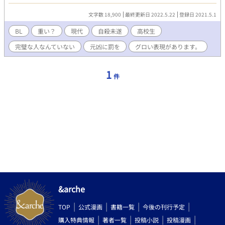
幼馴染みだが、自分がそんな環境から１人抜け出したことを後ろ
めたく思っている。 柏原 秀一(高２)……両親は秀一に何でも完璧
文字数 18,900
最終更新日 2022.5.22
登録日 2021.5.1
を目指せと教育されている。母親はヒステリックで、秀一がテス
トで一番でないと酷く責め立てる。また、父親はそんな妻に嫌気
BL
重い？
現代
自殺未遂
高校生
がさし、あまり家に寄り付かず、秀一に会えば成績について聞
完璧な人なんていない
元凶に罰を
グロい表現があります。
き、一番でなければ責める(暴力)。
1
件
&arche
TOP
公式漫画
書籍一覧
今後の刊行予定
購入特典情報
著者一覧
投稿小説
投稿漫画