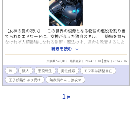
【女神の愛の呪い】 この世界の根源となる物語の悪役を割り当
てられたエドワードに、女神が与えた独自スキル。 鍛錬を怠ら
なければ人類最強になれる剣術・魔法の才、運命を改変するにあ
たって優位になりそうな前世の記憶を思い出すことができる能力
続きを読む
が、生まれながらに備わっている。(ただし前世の記憶をどこまで
思い出せるかは、女神の判断による) しかし、どれほど強くなっ
文字数 528,019
最終更新日 2024.10.10
登録日 2024.2.16
ても、どれだけ前世の記憶を駆使しても、アストルディア・セネ
バを倒すことはできない。 性別・種族を問わず孕ませられるが
BL
獣人
悪役転生
男性妊娠
モフ率は調整自在
故に、獣人が人間から忌み嫌われている世界。 獣人国セネーバ
王子顔猫かぶり受け
無表情わんこ狼攻め
との国境に位置する辺境伯領嫡男エドワードは、八歳のある日、
自分が生きる世界が近親相姦好き暗黒腐女子の前世妹が書いたBL
小説の世界だと思い出す。 このままでは自分は戦争に敗れて[回
1
件
避したい未来その①]性奴隷化後に闇堕ち[回避したい未来その
②]、実子の主人公（受け）に性的虐待を加えて暗殺者として育て
た末[回避したい未来その③]、かつての友でもある獣人王アスト
ルディア（攻）に殺される[回避したい未来その④]虐待悪役親父
と化してしまう……！ 悲惨な未来を回避しようと、なぜか備わ
っている【女神の愛の呪い】スキルを駆使して戦争回避のために
奔走した結果、受けが生まれる前に原作攻め様の番になる話。 ※