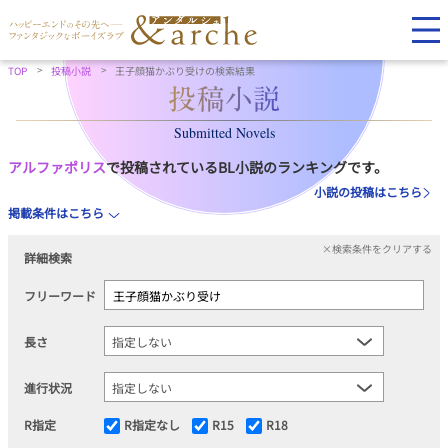
TOP
投稿小説
王子顔猫かぶり受けの検索結果
Submitted Novels
アルファポリス
で投稿されているBL小説のランキングです。
小説の投稿はこちら
掲載条件はこちら
×検索条件をクリアする
詳細検索
フリーワード
長さ
進行状況
R指定
R指定なし
R15
R18