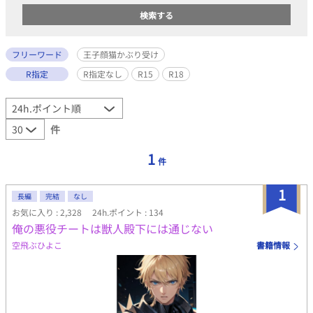
フリーワード
王子顔猫かぶり受け
R指定
R指定なし
R15
R18
件
1
件
1
長編
完結
なし
お気に入り : 2,328
24h.ポイント : 134
俺の悪役チートは獣人殿下には通じない
空飛ぶひよこ
書籍情報