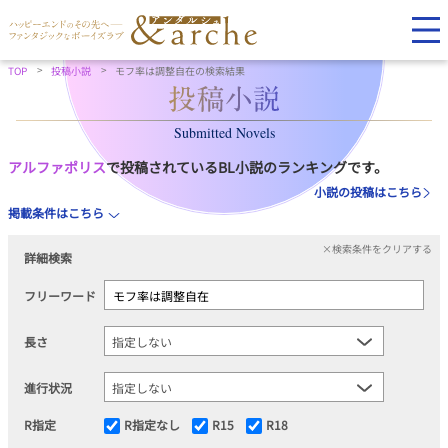
TOP
投稿小説
モフ率は調整自在の検索結果
Submitted Novels
アルファポリス
で投稿されているBL小説のランキングです。
小説の投稿はこちら
掲載条件はこちら
×検索条件をクリアする
詳細検索
フリーワード
長さ
進行状況
R指定
R指定なし
R15
R18