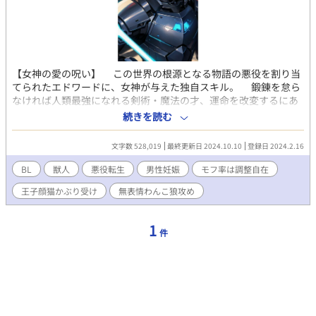
【女神の愛の呪い】 この世界の根源となる物語の悪役を割り当
てられたエドワードに、女神が与えた独自スキル。 鍛錬を怠ら
なければ人類最強になれる剣術・魔法の才、運命を改変するにあ
たって優位になりそうな前世の記憶を思い出すことができる能力
続きを読む
が、生まれながらに備わっている。(ただし前世の記憶をどこまで
思い出せるかは、女神の判断による) しかし、どれほど強くなっ
文字数 528,019
最終更新日 2024.10.10
登録日 2024.2.16
ても、どれだけ前世の記憶を駆使しても、アストルディア・セネ
バを倒すことはできない。 性別・種族を問わず孕ませられるが
BL
獣人
悪役転生
男性妊娠
モフ率は調整自在
故に、獣人が人間から忌み嫌われている世界。 獣人国セネーバ
王子顔猫かぶり受け
無表情わんこ狼攻め
との国境に位置する辺境伯領嫡男エドワードは、八歳のある日、
自分が生きる世界が近親相姦好き暗黒腐女子の前世妹が書いたBL
小説の世界だと思い出す。 このままでは自分は戦争に敗れて[回
1
件
避したい未来その①]性奴隷化後に闇堕ち[回避したい未来その
②]、実子の主人公（受け）に性的虐待を加えて暗殺者として育て
た末[回避したい未来その③]、かつての友でもある獣人王アスト
ルディア（攻）に殺される[回避したい未来その④]虐待悪役親父
と化してしまう……！ 悲惨な未来を回避しようと、なぜか備わ
っている【女神の愛の呪い】スキルを駆使して戦争回避のために
奔走した結果、受けが生まれる前に原作攻め様の番になる話。 ※