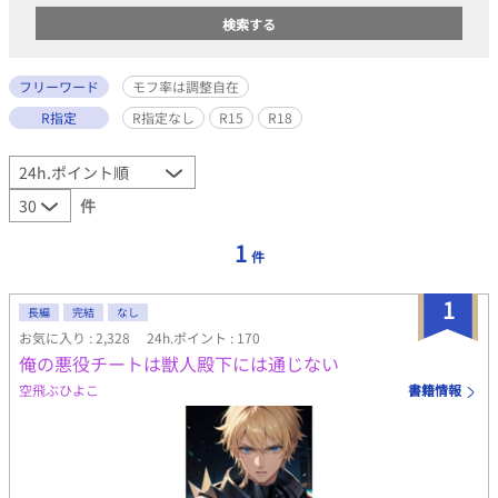
フリーワード
モフ率は調整自在
R指定
R指定なし
R15
R18
件
1
件
1
長編
完結
なし
お気に入り : 2,328
24h.ポイント : 170
俺の悪役チートは獣人殿下には通じない
空飛ぶひよこ
書籍情報