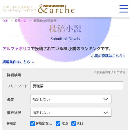
TOP
投稿小説
異職業の検索結果
Submitted Novels
アルファポリス
で投稿されているBL小説のランキングです。
小説の投稿はこちら
掲載条件はこちら
×検索条件をクリアする
詳細検索
フリーワード
長さ
進行状況
R指定
R指定なし
R15
R18