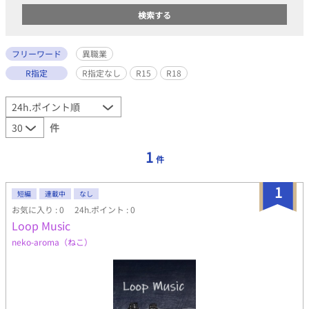
フリーワード
異職業
R指定
R指定なし
R15
R18
件
1
件
1
短編
連載中
なし
お気に入り : 0
24h.ポイント : 0
Loop Music
neko-aroma（ねこ）