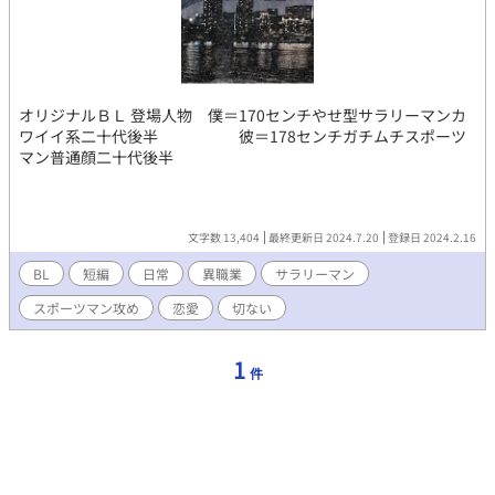
オリジナルＢＬ 登場人物 僕＝170センチやせ型サラリーマンカ
ワイイ系二十代後半 彼＝178センチガチムチスポーツ
マン普通顔二十代後半
文字数 13,404
最終更新日 2024.7.20
登録日 2024.2.16
BL
短編
日常
異職業
サラリーマン
スポーツマン攻め
恋愛
切ない
1
件