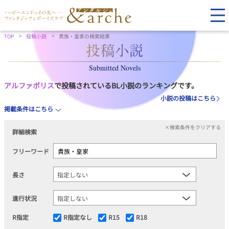
TOP
投稿小説
貴族・皇家の検索結果
Submitted Novels
アルファポリス
で投稿されているBL小説のランキングです。
小説の投稿はこちら
掲載条件はこちら
×検索条件をクリアする
詳細検索
フリーワード
長さ
進行状況
R指定
R指定なし
R15
R18