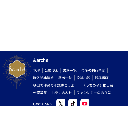
&arche
TOP
公式漫画
書籍一覧
今後の刊行予定
購入特典情報
著者一覧
投稿小説
投稿漫画
樋口美沙緒の小説書こうよ！
《うちの子》推し会！
作家募集
お問い合わせ
ファンレターの送り先
Official SNS