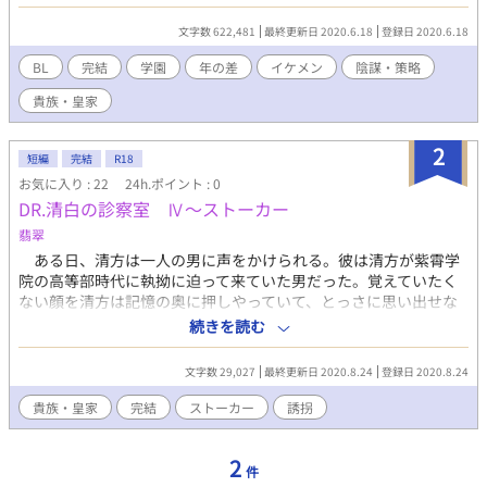
った。 自分と同じく薫を学院都市の外に出すと武は宣言し、寄
り添っていた朔耶の人生も大きく動き出す。 同時に再び、武の
文字数 622,481
最終更新日 2020.6.18
登録日 2020.6.18
周辺に不穏な動きが復活する。 紫霄学院に隠された更なる
『闇』が、新たな仲間をも巻き込んでいく。 翻弄される彼らは
BL
完結
学園
年の差
イケメン
陰謀・策略
まるで水面を漂う『浮舟』のよう。
貴族・皇家
2
短編
完結
R18
お気に入り : 22
24h.ポイント : 0
DR.清白の診察室 Ⅳ～ストーカー
翡翠
ある日、清方は一人の男に声をかけられる。彼は清方が紫霄学
院の高等部時代に執拗に迫って来ていた男だった。覚えていたく
ない顔を清方は記憶の奥に押しやっていて、とっさに思い出せな
いほどだった。 男と清方の関わりを聞いた雫は清方に注意を促
続きを読む
すが、ちょっとしたタイミングで男に拉致されたしまう。 すべ
てを部下に任せて清方の行方を追う雫だった。
文字数 29,027
最終更新日 2020.8.24
登録日 2020.8.24
貴族・皇家
完結
ストーカー
誘拐
2
件