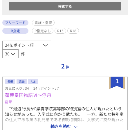
フリーワード
貴族・皇家
R指定
R指定なし
R15
R18
件
2
件
1
長編
完結
R18
お気に入り : 34
24h.ポイント : 7
蓬莱皇国物語Ⅵ～浮舟
翡翠
下河辺 行長から̪紫霄学院高等部の特別室の住人が現れたという
知らせがあった。入学式に向かう武たち。 一方、新たな特別室
の住人である薫の乳兄弟である御影 朔耶は、入学式に突然現れた
彼らっを警戒する。彼と彼の弟たちはずっと薫を守って来たのだ
続きを読む