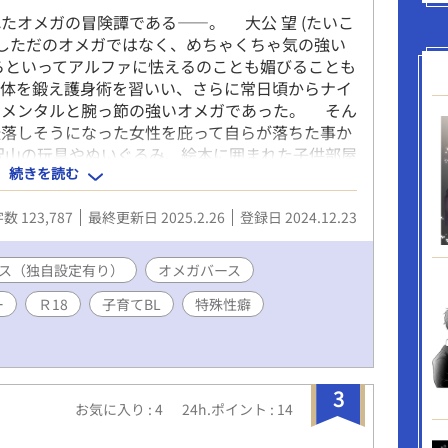
わせてセックスするように。見た目はもともと好
オメガの冒険譚である――。 大公 望 (たいこ
、わがまま言われるのは嫌じゃないことに気付い
かしただのオメガではなく、めちゃくちゃ気の強い
すじ 魔物に村を襲われて母を亡くしたパデュノは、
らといってアルファに怯えるのことも媚びることも
っと強ければ母を守れたのにと、『強さ』に憧れ
身体を鍛え護身術を習いい、さらに常日頃からナイ
。首都でトップクラスの戦士だったが、ペルシア
なメンタルと腕っ節の強いオメガであった。 そん
都に来てからは、その強さに憧れるようになっ
転落しそうになった女性を庇って自らが落ちた事か
して声をかけたら、「尻を貸せ」と言われて腹が
沢山の玩具やぬいぐるみ、絵本に囲まれた子供部屋
を挑んでしまう。性欲バカのペルシアンヌスだ
続きを読む
にはニコニコと笑う赤ちゃんと、真っ青な顔をして
折り紙付き。負けて『性欲処理』として抱かれて
メイド。 赤ちゃんは魔王の息子のヴィヴィ。
数 123,787
最終更新日 2025.2.26
登録日 2024.12.23
召喚されてしまった。 突然現れた人間に魔王城は
のボディガード兼ベビーシッターをする羽目に。
の概念こそ存在しないものの、魔力のある者はも
ス（独自設定有り）
オメガバース
ンを持つとされるこの世界は危険がいっぱい。 そ
ー
Ｒ18
子育てBL
特殊性癖
ィの兄)をはじめとした魔族や人間の男たち……。
界に帰れるのか？ はたまたこの異世界でたった
き抜いていけるのか。 ※ 生きる力強めオメガ(人
矢印を向けられる、というある種の総受けな話。
 ※授乳シーン、特殊性癖注意
3
お気に入り : 4
24h.ポイント : 14