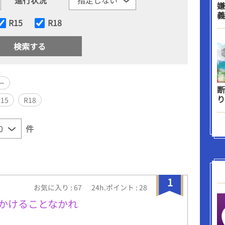
嫌
義
R15
R18
ー
断
り
R15
R18
件
1
お気に入り : 67
24h.ポイント : 28
をかけることなかれ