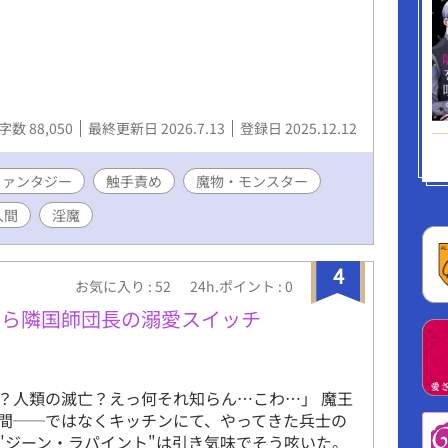
字数 88,050
最終更新日 2026.7.13
登録日 2025.12.12
ファンタジー
触手責め
魔物・モンスター
人間
淫魔
4
お気に入り : 52
24h.ポイント : 0
やら隣国師団長の溺愛スイッチ
？人類の滅亡？えっ何それ知らん…こわ…」 魔王
間──ではなくキッチンにて、やってきた兵士の
"ジーン・ラパイント"は引き気味でそう呟いた。