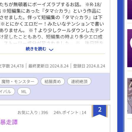
たちが無頓着にボーイズラブするお話。 ※R-18/
結 ※短編集にあった『タマ☆カラ』という作品に
させました。伴って短編集の『タマ☆カラ』は下
 ※とにかくエロだー！みたいなテンションで書い
ありません。 ※↑より少しクールダウンしたテン
け足したこともあり、短編集の時より多少エロ成
、ストーリー成分が足されました。 ※ 後日談を
続きを読む
アップしました。
ote.com/np_03999/n/n7dac80e377bf よろしくお
。 登場人物 パデュノ（受・主人公） 属性：ヒー
文字数 24,478
最終更新日 2024.8.24
登録日 2024.8.24
で回復早め。 過去にトラウマがあるちょっとだけ
士。ペルシアンヌスにはノーテンキだと思われて
レイ系の見た目をしているが、毎日鏡を見てるわけ
魔物・モンスター
結腸責め
連続絶頂
自他共に顔の美醜に興味がない。強さが正義とい
イバル
ML
 ペルシアンヌス（攻） 属性：チート戦士で性欲バ
外はだいたい大雑把で口も悪い。国外で戦士をし
はチート級の強さと口の悪さが災いして敵も多か
2
お気に入り : 396
24h.ポイント : 14
こでは結構大人しくしている。最初パデュノに話
たときは、何かの罠かと思って淫蟲を使ってセッ
界暴走譚
たが、ただのノーテンキだとわかってからは、パ