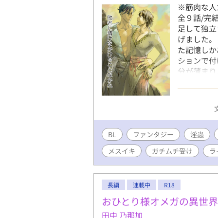
※筋肉な人
全９話/完
足して独立
げました。
た記憶しか
ションで付
分が薄まり
こちらに
https://n
願いします
ラー系戦士
箱入りの戦
BL
ファンタジー
いる。 キ
淫蟲
でもなく、
メスイキ
ガチムチ受け
ラ
うタイプ。
カ。戦い以
ていたとき
長編
連載中
R18
ったが、こ
しかけられ
おひとり様オメガの異世
クスしてい
田中 乃那加