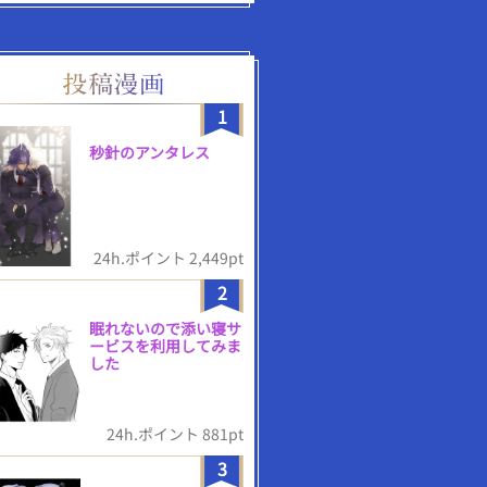
1
秒針のアンタレス
24h.ポイント 2,449pt
2
眠れないので添い寝サ
ービスを利用してみま
した
24h.ポイント 881pt
3