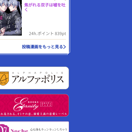
焦がれる双子は嘘を吐
く
24h.ポイント 839pt
投稿漫画をもっと見る