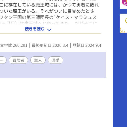
こに存在している魔王城には、かつて勇者に敗れ
ついた魔王がいる。それがついに目覚めたとさ
フタン王国の第三師団長の"ケイス・マラミュス
三ヶ月目）は魔王城へとやってきた。 だがそこに
続きを読む
玉座の間には居らずキッチンでタルトを焼いてい
)で…… 「ここは魔王城じゃなく"避難"城です」
 「ただひっそりと隠居生活を楽しんでる魔物しか
文字数 260,291
最終更新日 2026.3.4
登録日 2024.9.4
 「隠居生活」 「そして隠居筆頭がそこでタルト
を作っている魔王様です」 「魔王城じゃねぇか」 連
ー
隠居(？)魔王のドタバタ恋事変！ スイッチを押し
冒険者
軍人
溺愛
ンに頭を抱えるケイスは、無事休暇を得ることが
…そしてどうなる、魔王の隠居生活！！ 「つまり
すれば解決するってことか…？」 「今オレはお前
ッチを押してしまったんだ？」 ……頑張れ魔王
─────── 本編四章＋後日談一章の全五章を予
す。章ごとにある程度の文がまとまったら連投し
のつもりです。 R18シーンは中盤あたりからを予
したが、終盤くらいになりそうです。 ムーンライ
にも同じものを掲載。そちらの方は後書きなどに
マケ付き。こちらはたまに挿絵が入ります。