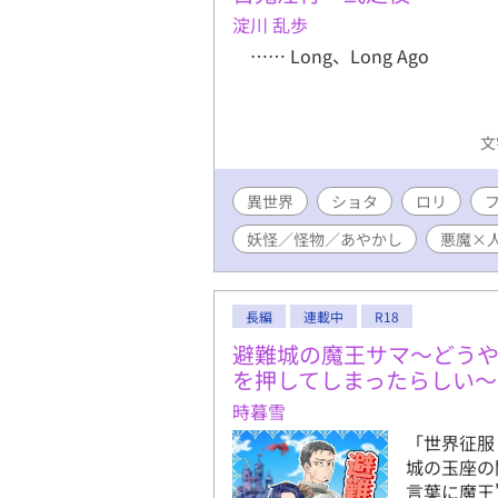
淀川 乱歩
…… Long、Long Ago
文
異世界
ショタ
ロリ
妖怪／怪物／あやかし
悪魔×
長編
連載中
R18
避難城の魔王サマ〜どう
を押してしまったらしい〜
時暮雪
「世界征服
城の玉座の
言葉に魔王