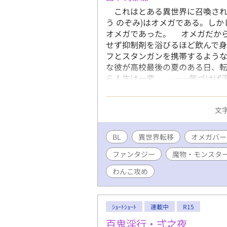
デュノに合
これはとある異世界に召喚された
みだったが
う のぞみ)はオメガである。し
た。 あら
オメガであった。 オメガだか
あのときも
せず抑制剤を浴びるほど飲んで
を持つ戦士
フとスタンガンを携帯するよう
ンヌスが首
な彼が高校最後の夏のある日、
た。意を決
ら人生は一変。 ……気づけば
立ち、勝負
の真ん中に倒れていた。 そこ
が、強さも
いる明らかに人間でない顔の
しまう。
文字
なんと彼は赤ちゃんに異世界に
大騒ぎ。すったもんだで魔王の娘
人間界と魔界。 そしてバース
BL
異世界転移
オメガバー
れなくアルファと同じフェロモ
ファンタジー
魔物・モンスタ
こで出会う、魔王長男(ヴィヴ
大公 望、もといノゾミは元の世
わんこ攻め
一人のオメガとして強く逞しく生
間)が魔界で魔物たちから一斉に
を主なベースで書いていきます
ｼｮｰﾄｼｮｰﾄ
連載中
R15
百鬼淫行・弍之夜