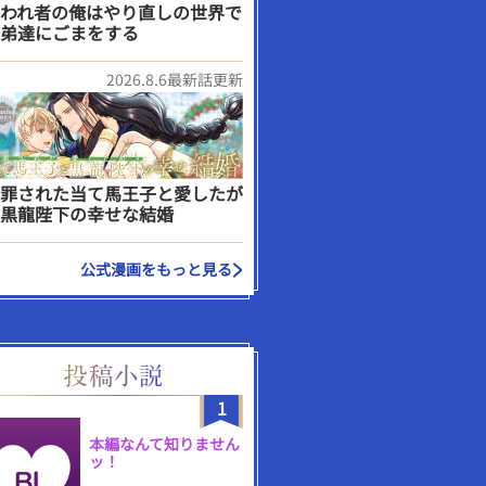
われ者の俺はやり直しの世界で
弟達にごまをする
2026.8.6最新話更新
罪された当て馬王子と愛したが
黒龍陛下の幸せな結婚
公式漫画をもっと見る
1
本編なんて知りません
ッ！