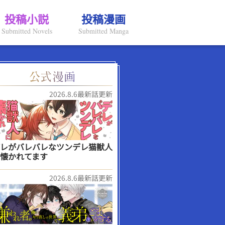
投稿小説
投稿漫画
Submitted Novels
Submitted Manga
2026.8.6最新話更新
レがバレバレなツンデレ猫獣人
懐かれてます
2026.8.6最新話更新