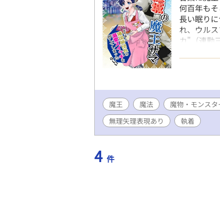
何百年もそ
長い眠りに
れ、ウルス
カ"（連勤
いたのは、
る魔王(？
「避難城」
いません」
(三個目)
魔王
魔法
魔物・モンスタ
勤師団長×
まくるジー
無理矢理表現あり
執着
できるのか
お前を監禁
の何のスイ
4
件
様！ ──
定していま
ていく方式
定していま
トノベルズ
設定等のオ