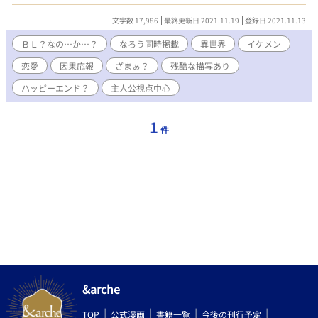
うもう一つ物語。 ※両性具有な祝福者と魔王の息子～壊れた二人
～と少しだけ違うお話です。
文字数 17,986
最終更新日 2021.11.19
登録日 2021.11.13
ＢＬ？なの…か…？
なろう同時掲載
異世界
イケメン
恋愛
因果応報
ざまぁ？
残酷な描写あり
ハッピーエンド？
主人公視点中心
1
件
&arche
TOP
公式漫画
書籍一覧
今後の刊行予定