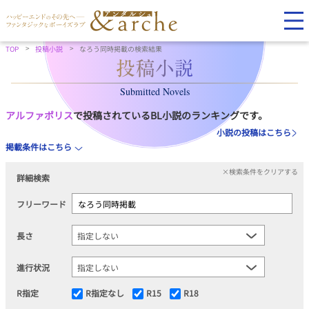
TOP
投稿小説
なろう同時掲載の検索結果
Submitted Novels
アルファポリス
で投稿されているBL小説のランキングです。
小説の投稿はこちら
掲載条件はこちら
×検索条件をクリアする
詳細検索
フリーワード
長さ
進行状況
R指定
R指定なし
R15
R18