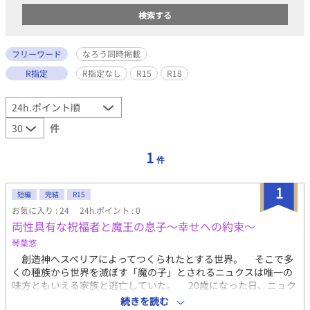
フリーワード
なろう同時掲載
R指定
R指定なし
R15
R18
件
1
件
1
短編
完結
R15
お気に入り : 24
24h.ポイント : 0
両性具有な祝福者と魔王の息子～幸せへの約束～
琴葉悠
創造神へスペリアによってつくられたとする世界。 そこで多
くの種族から世界を滅ぼす「魔の子」とされるニュクスは唯一の
味方ともいえる家族と逃亡していた。 20歳になった日、ニュク
スは運命的な出会いを――再開を果たす。 これは、一つだけ違
続きを読む