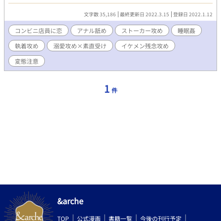
と食べたいくらい美味しそうだった。 コンビニ店長大好きすぎて
ペロペロしたいイケメン俳優。変態溺愛執着です。 ！！ご注
文字数 35,186
最終更新日 2022.3.15
登録日 2022.1.12
意！！ タグをしっかりお読みの上地雷のない方のみお越しくださ
い。 攻めがド変態、流され受け、ペロペロ、キャンディー、ミル
コンビニ店員に恋
アナル舐め
ストーカー攻め
睡眠姦
ク、美味しい、アナル舐め、乳首イキ、ぶっかけ、ストーカー、
執着攻め
溺愛攻め×素直受け
イケメン残念攻め
受けが大好きすぎる、睡眠姦(未合体)、ギャグではない、パンツ--
----なのに純愛。
変態注意
1
件
&arche
TOP
公式漫画
書籍一覧
今後の刊行予定