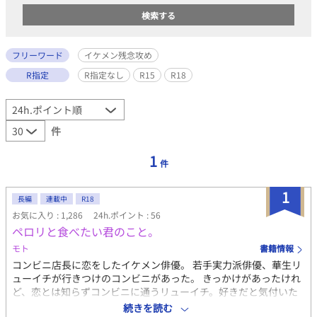
フリーワード
イケメン残念攻め
R指定
R指定なし
R15
R18
件
1
件
1
長編
連載中
R18
お気に入り : 1,286
24h.ポイント : 56
ペロリと食べたい君のこと。
モト
書籍情報
コンビニ店長に恋をしたイケメン俳優。 若手実力派俳優、華生リ
ューイチが行きつけのコンビニがあった。 きっかけがあったけれ
ど、恋とは知らずコンビニに通うリューイチ。好きだと気付いた
時には見るだけでは物足りなくて、触れるととても甘くてペロリ
続きを読む