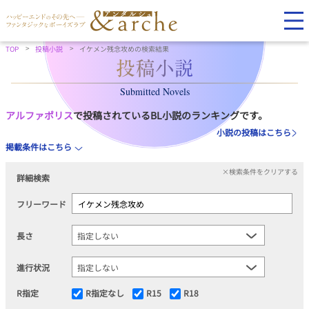
TOP
投稿小説
イケメン残念攻めの検索結果
Submitted Novels
アルファポリス
で投稿されているBL小説のランキングです。
小説の投稿はこちら
掲載条件はこちら
×検索条件をクリアする
詳細検索
フリーワード
長さ
進行状況
R指定
R指定なし
R15
R18