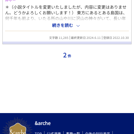
作ってもらったものです。 ムーンライトノベルズにも掲載してま
＊（小説タイトルを変更いたしましたが、内容に変更はありませ
す。
ん。どうかよろしくお願いします！） 東方にあるとある島国は、
何千年も前より、いたる所の山や川に沢山の神々がいて、長い年
月を経た古道具さえ神になり、付喪神（つくもかみ）と呼ばれる
続きを読む
らしい。 そしてその国は、令和と呼ばれる今現代も、人の子達の
そばに八百万の神（やおよろずのかみ）がいるといふ。 「俺、大
文字数 11,285
最終更新日 2024.6.11
登録日 2022.10.30
至急、イケメン神様の結婚相手を見付けないといけない！」 人間
界に突然現れた神様（♂）に振り回される男子大学生の日常を描
く、グルメありのドタバタコメディタッチBLです。 俺の前に、グ
2
件
ルメなイケメン神様が現れた！ 大学生の一樹（いつき）遥斗は、
大学進学資金と引き替えに、母の兄の養子になり神社の跡取りに
なった。 しかし、その遥斗は、訳あって神界から追い出されたイ
ケメン神様のお世話係を申し付けられる。
&arche
TOP
公式漫画
書籍一覧
今後の刊行予定