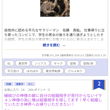
自他共に認める平凡なサラリーマン 佐藤 真紘。 仕事帰りに立
ち寄ったコンビニで、学生の男女の後ろを通り過ぎようとしたそ
の瞬間、学生の男女が異世界に召喚されるのに巻き込まれてしま
う。 召喚された先の状況に、ラノベにアニメにゲームが好きなオ
続きを読む
タクの真紘は理解した。 これアカン方の召喚やん。と。 だが様々
な事情が重なり、真紘は死を免れて単身旅に出ることに。 元の世
文字数 351,284
最終更新日 2026.8.5
登録日 2026.5.28
界での知識と召喚者特典を駆使して旅をする真紘。 そこに護衛と
してイケメン騎士謙冒険者のロイドが付けられてしまい、仕方な
BL
異世界
シリアス
ギャグ
冒険
冒険/旅
く国境まで護衛として同行することになるが？ 年下イケメン冒険
平凡受け
ほのぼの
異世界転移
グルメあり
者（騎士）×年上鈍感平凡男性 どちらもノンケです。でもBLで
す。 冒険や人との出会いだったり世界観がメインで、恋愛要素ま
でいくのが長くなりますが、二人の心の機微を書くのが楽しくて
2
短編
連載中
なし
ジレジレになりそうですが、それでも良ければのんびりお付き合
お気に入り : 14
24h.ポイント : 0
い頂けましたら幸いです。 R18要素は入れる予定ですが、進行上
縁結びの神様の癖に自分の結婚相手が見付からないイケ
めっちゃ先になります。題名に※ついたらR18です。 R15程度は
メン神様の為に俺は結婚相手を探してます！早く結婚し
予告なく入れますので、ご了承下さい。 誤字脱字等ありました
ていただき神界へお帰りいただきたい！
ら、優しく御報告頂けますと助かります。 良ければコメント頂け
ますと嬉しいです。 因みに表紙は、イメージを固めるためにAIに
みゃー