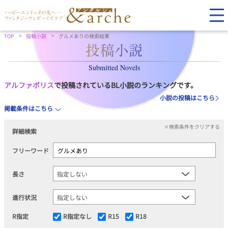
TOP
投稿小説
グルメありの検索結果
Submitted Novels
アルファポリス
で投稿されているBL小説のランキングです。
小説の投稿はこちら
掲載条件はこちら
×検索条件をクリアする
詳細検索
フリーワード
長さ
進行状況
R指定
R指定なし
R15
R18