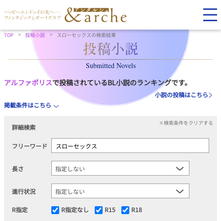
TOP
投稿小説
スローセックスの検索結果
Submitted Novels
アルファポリス
で投稿されているBL小説のランキングです。
小説の投稿はこちら
掲載条件はこちら
×検索条件をクリアする
詳細検索
フリーワード
長さ
進行状況
R指定
R指定なし
R15
R18