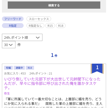
フリーワード
スローセックス
R指定
R指定なし
R15
R18
件
1
件
1
短編
連載中
R18
お気に入り : 453
24h.ポイント : 21
いびり倒していた元部下が大出世して元帥閣下になった
んだが、早々に指令部に呼び出された俺を誰かタスケ
テ。
弥生
『軍に所属していて一番大切なことは、上層部に媚を売り、どう
にか気に入られる事だ』 腐敗した軍の上層部に媚を売り、主人