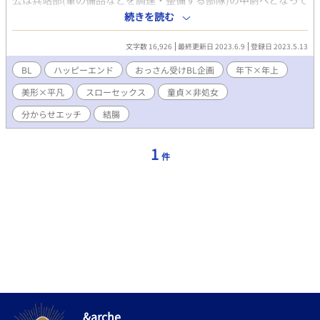
公は兵站部(軍の備品などを調達・整備する部隊)の中尉へとなって
いた。 ごく普通の平民上がりの兵士の中では出世した方だ。あと
続きを読む
は当たり障りなく過ごし、退職金を得る事を指折り数えていた。
だがある日、クーデターによって軍部の上層がごっそりと入れ替
文字数 16,926
最終更新日 2023.6.9
登録日 2023.5.13
わる。 新しい元帥閣下などの名前を見れば血の気が引いた。 10年
前、上層部に媚を売るためにいびり倒していた新兵たちの名が書
BL
ハッピーエンド
おっさん受けBL企画
年下×年上
き記されていたのだ。 脳裏によぎる酷いいびりの数々。 極力関わ
美形×平凡
スローセックス
童貞×非処女
らないようにするが、無慈悲にも突きつけられる本部への『召集
状』。 過去の己のしたことからは逃れられない。因果応報のわか
分からせエッチ
結腸
らせ○。○○が始まろうとしていた。 【要素】 底辺から出世した
閣下×いびっていた部下が出世した元上官 色々とドスケベの後は
ハピエンです。 頭空っぽにして読んでいただけると幸いです！
1
件
2022年に行ったおっさん受けのアンケートで設定×性癖×小道具
の二番目に多かった要素で書いたものです。 まー様が3月に下記
の要素で書いてくださったのを受けて、ネタがあった事を思い出
して書いてみました。 まー様に捧げます！ 【設 定】閣下×元上
官 【性 癖】スローおせっせで長い 【小道具】手錠 また、まー
様主催おっさん受けBL企画に参加作品です。 ※ムーンライトノベ
ルズにも掲載しています。
&arche