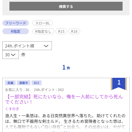
フリーワード
スローBL
R指定
R指定なし
R15
R18
件
1
件
1
長編
連載中
R15
お気に入り : 36
24h.ポイント : 342
【一部完結】死にたいなら、俺を一人前にしてから死ん
でください！
くすのき
浪人生・一条悠は、ある日突然異世界へ落ちた。 助けてくれたの
は、無口で不器用な剣士ルド。 生きるため冒険者となった悠は、
人でも魔物でもない"白い存在"と出会う。 その出会いは、やがて