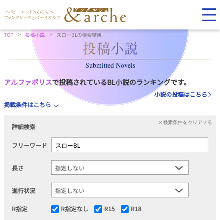
TOP
投稿小説
スローBLの検索結果
Submitted Novels
アルファポリス
で投稿されているBL小説のランキングです。
小説の投稿はこちら
掲載条件はこちら
×検索条件をクリアする
詳細検索
フリーワード
長さ
進行状況
R指定
R指定なし
R15
R18