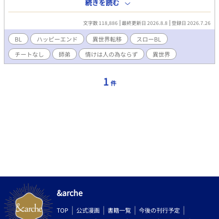
迷宮に隠された世界の真実と、仲間たちの運命を大きく変えてい
続きを読む
く――。
文字数 118,886
最終更新日 2026.8.8
登録日 2026.7.26
BL
ハッピーエンド
異世界転移
スローBL
チートなし
師弟
情けは人の為ならず
異世界
1
件
&arche
TOP
公式漫画
書籍一覧
今後の刊行予定