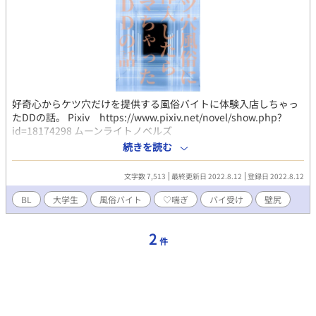
好奇心からケツ穴だけを提供する風俗バイトに体験入店しちゃっ
たDDの話。 Pixiv https://www.pixiv.net/novel/show.php?
id=18174298 ムーンライトノベルズ
https://novel18.syosetu.com/n7624in/ fujossy
続きを読む
https://fujossy.jp/books/29857 ハーメルン
https://syosetu.org/novel/406362/
文字数 7,513
最終更新日 2022.8.12
登録日 2022.8.12
BL
大学生
風俗バイト
♡喘ぎ
バイ受け
壁尻
2
件