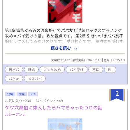
第1章 家族ぐるみの温泉旅行でパパ友と浮気セックスするノンケ
攻め×バイ受けの話。 攻め視点です。 第2章 引きつづきパパ友不
倫セックスしてるだけの話です。 受け視点です。 ※攻めも受けも
どっちも倫理観欠如してます。 トモちゃんパパ×スミレちゃんパ
続きを読む
パ Pixiv https://www.pixiv.net/novel/show.php?id=21873198
https://www.pixiv.net/novel/show.php?id=26063306 ムーン
文字数 22,112
最終更新日 2026.2.15
登録日 2025.1.3
ライトノベルズ https://novel18.syosetu.com/n0476iy/
fujossy https://fujossy.jp/books/29960 ハーメルン
若パパ
既婚
ノンケ攻め
バイ受け
不倫
BL
https://novel18.syosetu.com/n0476iy/
パパ友
メスパパ
2
短編
完結
R18
お気に入り : 234
24h.ポイント : 49
ケツ穴風俗に体入したらハマちゃったＤＤの話
ルシーアンナ