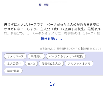
懲りずにオメガバースです。 ベータだった主人公がある日を境に
オメガになってしまう。 主人公（受） 17歳男子高校生。黒髪平凡
顔。身長170cm。 ベータからオメガに。後天性の性（バース）転
換。 藤宮春樹（ふじみやはるき） 友人兼ライバル（攻） 金髪イ
続きを読む
ケメン身長182cm ベータを偽っているアルファ 名前決まりました
（1月26日） 決まるまではナナシくん‥。 大上礼央（おおかみれ
文字数 51,710
最終更新日 2026.7.22
登録日 2022.1.20
お） 名前の由来、狼とライオン（レオ）から‥ ⭐︎コメント受付中
前作の"番なんて要らない"は、編集作業につき、更新停滞中で
オメガバース
平凡受け
ベータからオメガへの転換
す。 宜しければ其方も読んで頂ければ喜びます。
主人公受け
α×Ω
後天性Ω主人公
アルファ×オメガ
溺愛/執着
1
件