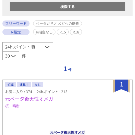
フリーワード
ベータからオメガへの転換
R指定
R指定なし
R15
R18
件
1
件
1
短編
連載中
なし
お気に入り : 374
24h.ポイント : 213
元ベータ後天性オメガ
桜 晴樹