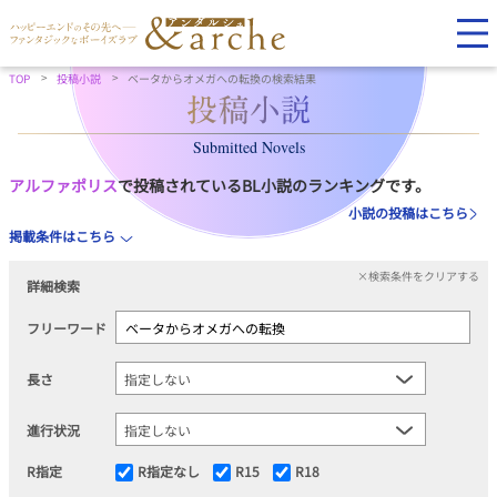
TOP
投稿小説
ベータからオメガへの転換の検索結果
Submitted Novels
アルファポリス
で投稿されているBL小説のランキングです。
小説の投稿はこちら
掲載条件はこちら
×検索条件をクリアする
詳細検索
フリーワード
長さ
進行状況
R指定
R指定なし
R15
R18