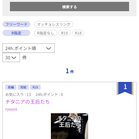
フリーワード
マッチョレスリング
R指定
R指定なし
R15
R18
件
1
件
1
長編
完結
R18
お気に入り : 13
24h.ポイント : 0
チタニアの王后たち
ryuuza