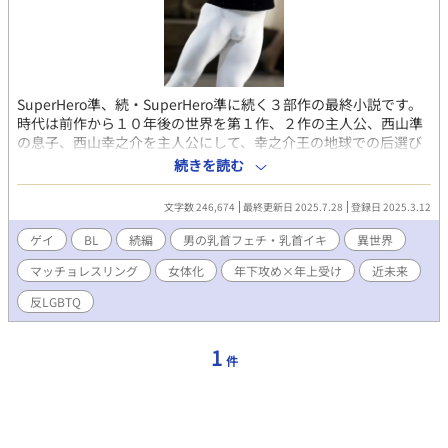
SuperHero準、続・SuperHero準に続く３部作の最終小説です。
時代は前作から１０年後の世界を第１作、２作の主人公、西山準
の息子、西山幸之介を主人公にして、幸之介王の地球での后選び
と選ばれた王后たちを中心としたチタニア王国での様々な出来事
続きを読む
（結婚、女体化、出産、世継ぎ争い、易姓革命等）をBLポルノ小
説として書き下ろしています。性描写が出てくるので18禁です。
文字数 246,674
最終更新日 2025.7.28
登録日 2025.3.12
基本、ゲイ向け小説ですが、女性の読者も大歓迎です。前作同
様、一般的なBL小説にはない世界を、ぜひお楽しみください(__)
ゲイ
BL
続編
男の乳首フェチ・乳首イキ
異世界
なお、前回同様、性描写にスカトロ、フィストは控えました。
マッチョレスリング
女体化
年下攻め×年上受け
近未来
反LGBTQ
1
件