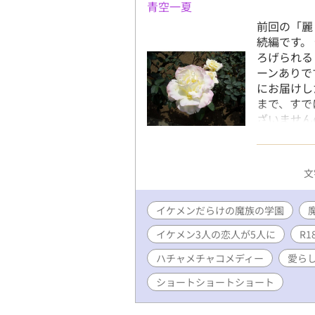
青空一夏
前回の「麗
続編です。
ろげられる
ーンありで
にお届けし
まで、すで
ざいません
完結まで毎
にサクッと
（全5話完
文
イケメンだらけの魔族の学園
イケメン3人の恋人が5人に
R
ハチャメチャコメディー
愛ら
ショートショートショート