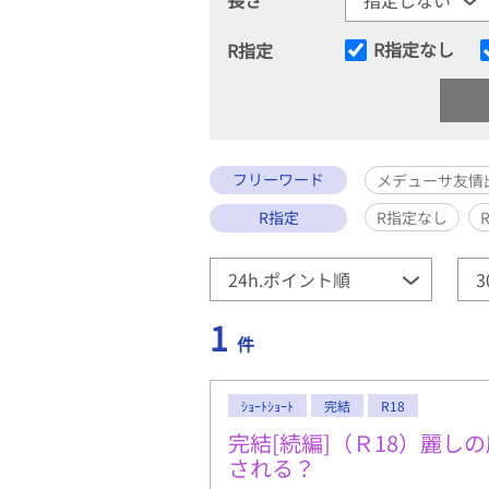
R指定なし
R指定
フリーワード
メデューサ友情
R指定
R指定なし
1
件
ｼｮｰﾄｼｮｰﾄ
完結
R18
完結[続編]（Ｒ18）麗し
される？