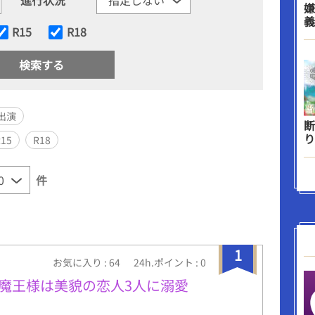
嫌
義
R15
R18
出演
断
り
R15
R18
件
1
お気に入り : 64
24h.ポイント : 0
の魔王様は美貌の恋人3人に溺愛