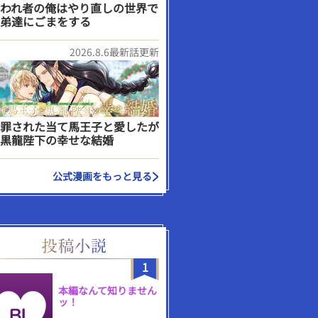
われ者の俺はやり直しの世界で
弟達にごまをする
2026.8.6最新話更新
罪された当て馬王子と愛したが
黒龍陛下の幸せな結婚
公式漫画をもっと見る
1
本編なんて知りません
ッ！