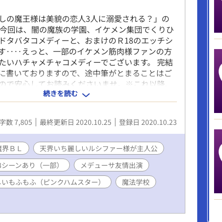
しの魔王様は美貌の恋人3人に溺愛される？」の
 今回は、闇の魔族の学園、イケメン集団でくりひ
ドタバタコメディーと、おまけのＲ18のエッチシ
す‥‥えっと、一部のイケメン筋肉様ファンの方
たいハチャメチャコメディーでございます。 完結
に書いておりますので、途中筆がとまることはご
ので安心してお読みくださいませ。※これ以降、
続きを読む
日、あさ6時に投稿いたします。通勤、通学のお供
笑って元気な一日をお過ごしくださいませませ。
結で、投稿予約済み）
字数 7,805
最終更新日 2020.10.25
登録日 2020.10.23
魔界ＢＬ
天界いち麗しいルシファー様が主人公
18シーンあり（一部）
メデューサ友情出演
しいもふもふ（ピンクハムスター）
魔法学校