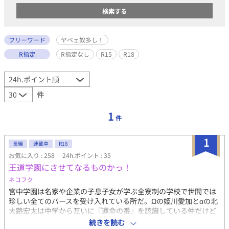
フリーワード
ヤベェ奴多し！
R指定
R指定なし
R15
R18
件
1
件
1
長編
連載中
R18
お気に入り : 258
24h.ポイント : 35
王道学園にさせてなるものかっ！
ネコフク
宮中学園は名家や企業の子息子女が学ぶ全寮制の学校で世間では
珍しい全てのバースを受け入れている所だ。Ωの姫川愛加とαの北
大路宏太は中学から互いに『運命の番』を認識している仲だけど
そこには秘密があって・・・ ワイルドイケメンの生徒会長帝惟親
続きを読む