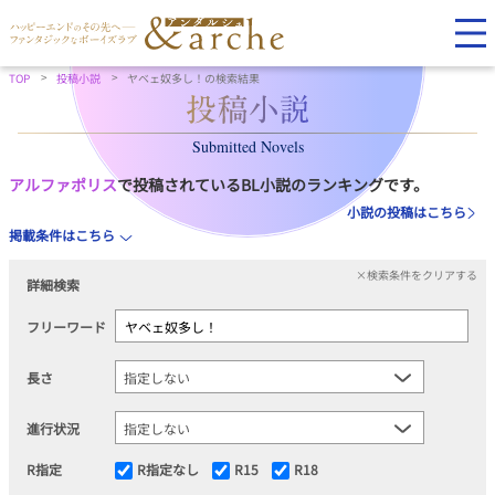
TOP
投稿小説
ヤベェ奴多し！の検索結果
Submitted Novels
アルファポリス
で投稿されているBL小説のランキングです。
小説の投稿はこちら
掲載条件はこちら
×検索条件をクリアする
詳細検索
フリーワード
長さ
進行状況
R指定
R指定なし
R15
R18