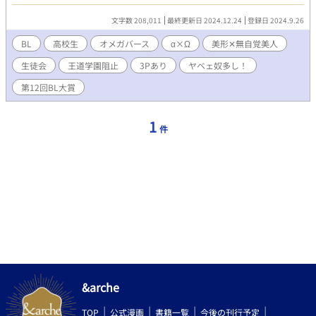
筆頭に人気者の集まりの生徒会、厳しい取締りをするくせに初心
な風紀委員長の吉永、中途半端な時期に転校してくるお決まりな
文字数 208,011
最終更新日 2024.12.24
登録日 2024.9.26
転校生。一見王道学園的な展開が待ち受けていると思いき
や・・・お決まりすぎて周りが白けきっている！どうなる展開!!い
BL
高校生
オメガバース
α×Ω
美形✕無自覚美人
や、そんな展開させないからな！ 王道学園にずっぽりオメガバー
生徒会
王道学園阻止
3Pあり
ヤベェ奴多し！
スを突っ込んでみました。固定ＣＰαα×Ω。３Ｐだったりじゃな
かったり。脇ＣＰ有。 ※この作品は題名違いでなろう様に投稿中
第12回BL大賞
です。
1
件
&arche
TOP
公式漫画
書籍一覧
今後の刊行予定