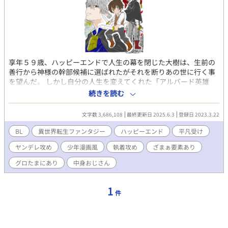
享年５９歳、ハッピーエンドで人生の幕を閉じた大樹は、生前の
善行から神様の幹部候補に選ばれたがそれを断りあの世に行く事
を望んだ。 しかし自分の人生を変えてくれた「アルバード英雄
記」がこれから起こる未来を綴った予言書であった事を知り、そ
続きを読む
の本の主人公である呪われた英雄＜レオンハルト＞を助けたいと
望むも、運命を変えることはできないときっぱり告げられてしま
文字数 3,686,108
最終更新日 2025.6.3
登録日 2023.3.22
う。 しかしそれでも自分なりのハッピーエンドを目指すと誓い転
生───しかし平凡の代名詞である大樹が転生したのは平凡な平
BL
異世界転生ファンタジー
ハッピーエンド
平凡受け
民ではなく……？ 少年マンガとBLの半々の作品が読みたくてコツ
ヤンデレ攻め
少年漫画風
執着攻め
ざまぁ要素あり
コツ書いていたら物凄い量になってしまったため投稿してみるこ
とにしました。 （後に）美形の英雄 ✕ （中身おじいちゃん）
グロたまにあり
中身おじさん
平凡、攻ヤンデレ注意です。 文章を書くことに関して素人ですの
で、変な言い回しや文章はソッと目を滑らして頂けると幸いで
す。 また歴史的な知識や出てくる施設などの設定も作者の無知ゆ
1
件
えの全てファンタジーのものだと思って下さい。