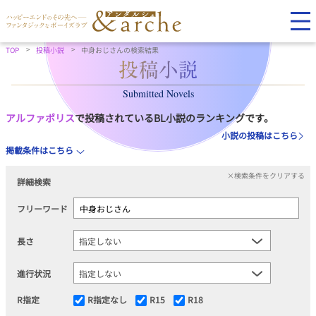
TOP
投稿小説
中身おじさんの検索結果
Submitted Novels
アルファポリス
で投稿されているBL小説のランキングです。
小説の投稿はこちら
掲載条件はこちら
×検索条件をクリアする
詳細検索
フリーワード
長さ
進行状況
R指定
R指定なし
R15
R18