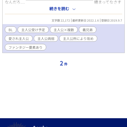
なんだろ.... ￣￣￣￣￣￣￣￣￣￣￣￣￣￣￣￣￣ 纏まってなさす
ぎると思われます 自己満足です！ 学生が書いているので、語彙力
続きを読む
皆無！許してください( ；∀；) 題名定まってないので変える可能
性ありです！ 気軽に感想もらえると嬉しいです(*´∀｀*) 最初の
文字数 22,172
最終更新日 2022.1.6
登録日 2019.9.7
方はエロ要素少ないと思います！そこんとこ把握よろしくです(*
｀・ω-)ノ エロ要素あるところは ※ このマークつけときます！ 初
BL
主人公受け予定
主人公×複数
義兄弟
投稿作品です！
愛され主人公
主人公病弱
主人公所により攻め
ファンタジー要素あり
2
件