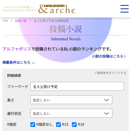
TOP
投稿小説
主人公受け予定の検索結果
Submitted Novels
アルファポリス
で投稿されているBL小説のランキングです。
小説の投稿はこちら
掲載条件はこちら
×検索条件をクリアする
詳細検索
フリーワード
長さ
進行状況
R指定
R指定なし
R15
R18