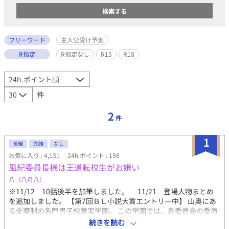
フリーワード
主人公受け予定
R指定
R指定なし
R15
R18
件
2
件
1
長編
完結
なし
お気に入り : 4,131
24h.ポイント : 198
風紀委員長様は王道転校生がお嫌い
八（八月八）
※11/12 10話後半を加筆しました。 11/21 登場人物まとめ
を追加しました。 【第7回ＢＬ小説大賞エントリー中】 山奥にあ
る全寮制の名門男子校鶯実学園。 この学園では、各委員会の委員
長副委員長と、生徒会執行部が『役付』と呼ばれる特権を持って
続きを読む