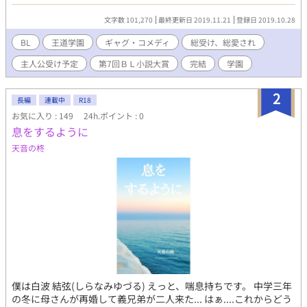
いた。 東海林幹春は、そんな鶯実学園の風紀委員長。 風紀委員長
の名に恥じぬ様、真面目実直に、髪は七三、黒縁メガネも掛けて
文字数 101,270
最終更新日 2019.11.21
登録日 2019.10.28
職務に当たっていた。 しかしある日、突如として彼の生活を脅か
す転入生が現われる。 ボサボサ頭に大きなメガネ、ブカブカの制
BL
王道学園
ギャグ・コメディ
総受け、総愛され
服に身を包んだ転校生は、元はシングルマザーの田舎育ち。母の
主人公受け予定
第7回ＢＬ小説大賞
完結
学園
再婚により理事長の親戚となり、この学園に編入してきたもの
の、学園の特殊な環境に慣れず、あくまでも庶民感覚で突き進も
うとする。 おまけにその転校生に、生徒会執行部の面々はメロメ
2
長編
連載中
R18
ロに！？ そんな転校生がとにかく気に入らない幹春。 何を隠そ
お気に入り : 149
24h.ポイント : 0
う、彼こそが、中学まで、転校生を凌ぐ超極貧ド田舎生活をして
息をするように
きていたから！ ※11/12に10話加筆しています。
天音の柊
僕は白波 結弦(しらなみゆづる) えっと、喘息持ちです。 中学三年
の冬に母さんが再婚して義兄弟が二人来た... はぁ....これからどう