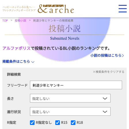
TOP
投稿小説
剣道少年とヤンキーの検索結果
Submitted Novels
アルファポリス
で投稿されているBL小説のランキングです。
小説の投稿はこちら
掲載条件はこちら
×検索条件をクリアする
詳細検索
フリーワード
長さ
進行状況
R指定
R指定なし
R15
R18