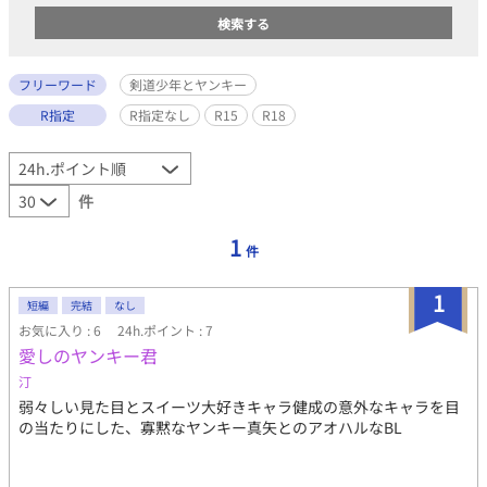
フリーワード
剣道少年とヤンキー
R指定
R指定なし
R15
R18
件
1
件
1
短編
完結
なし
お気に入り : 6
24h.ポイント : 7
愛しのヤンキー君
汀
弱々しい見た目とスイーツ大好きキャラ健成の意外なキャラを目
の当たりにした、寡黙なヤンキー真矢とのアオハルなBL