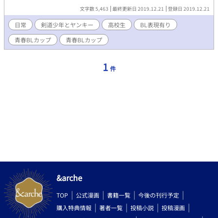
文字数 5,463
最終更新日 2019.12.21
登録日 2019.12.21
日常
剣道少年とヤンキー
高校生
BL表現有り
青春BLカップ
青春BLカップ​
1
件
&arche
TOP
公式漫画
書籍一覧
今後の刊行予定
購入特典情報
著者一覧
投稿小説
投稿漫画