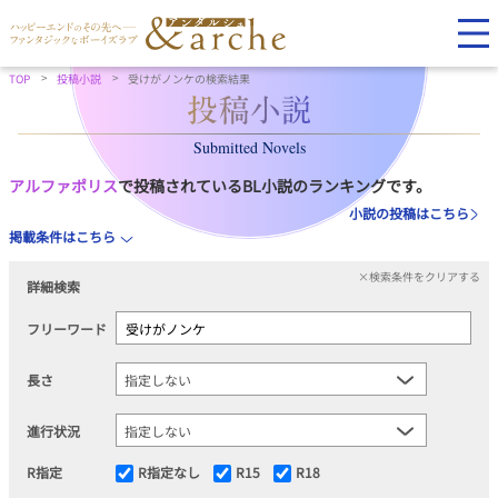
TOP
投稿小説
受けがノンケの検索結果
Submitted Novels
アルファポリス
で投稿されているBL小説のランキングです。
小説の投稿はこちら
掲載条件はこちら
×検索条件をクリアする
詳細検索
フリーワード
長さ
進行状況
R指定
R指定なし
R15
R18