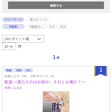
フリーワード
受けがノンケ
R指定
R指定なし
R15
R18
件
1
件
1
長編
完結
R18
お気に入り : 741
24h.ポイント : 42
耽溺 ～堕ちたのはお前か、それとも俺か？～
寺原しんまる