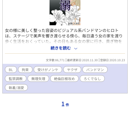
女の様に美しく整った容姿のビジュアル系バンドマンのヒロト
は、ステージで美声を響き渡らせる傍ら、毎日違う女の家を渡り
歩く生活をおくっていた。その日もある女の家に行き、貢ぎ物を
受け取って事に及んで寝ていると、部屋にヤクザが乗り込んでく
続きを読む
るのだった。拉致されたヒロトは、組事務所に連れて行かれ組長
に引き渡される。その組長は圧倒的なオーラを身に纏い、同性で
文字数 86,771
最終更新日 2020.11.30
登録日 2020.10.23
さえ身体が疼く程の色気を放つ人物だった。 性描写は激しいで
す。乱暴な行為も多々あります。ろくでなしが沢山出てきます。
BL
拘束
受けがノンケ
ヤクザ
バンドマン
ほんわかラブストーリーではないので、苦手な方はご注意くださ
監禁調教
無理矢理
絶倫巨根攻め
ろくでなし
い。一応、ラブストーリーです。暗闇の中に光りあり？ 表紙はヒ
ロトのイメージで描いています。 ムーンライトノベルズでも連載
執着/溺愛
中です。
1
件