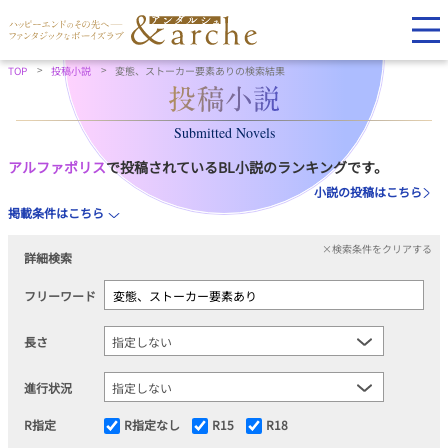
TOP
投稿小説
変態、ストーカー要素ありの検索結果
Submitted Novels
アルファポリス
で投稿されているBL小説のランキングです。
小説の投稿はこちら
掲載条件はこちら
×検索条件をクリアする
詳細検索
フリーワード
長さ
進行状況
R指定
R指定なし
R15
R18