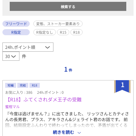
フリーワード
変態、ストーカー要素あり
R指定
R指定なし
R15
R18
件
1
件
1
短編
完結
R18
お気に入り : 386
24h.ポイント : 0
【R18】ふてくされダメ王子の受難
蜜柑マル
『今度は逃げません？』に出てきました、 リッツさんとカティさ
んの長男君、プラス、アキラさん&ジェライト君のお話です。 前
回、結局設定ふんわりで終わってしまったので、矛盾が出てくる
かもしれません。 今回は、人物紹介をしておきます。 設定とか
続きを読む