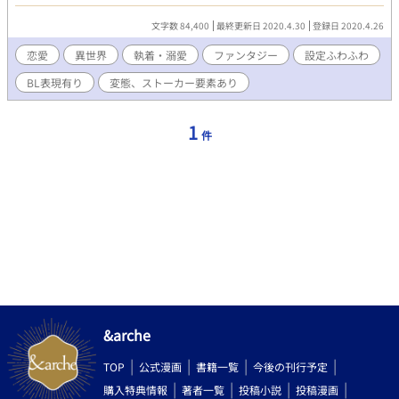
も。 後出しじゃんけんですみません。 相変わらずネーミングセン
スは絶対零度です。 今回は、R18要素に☆マークつけません。ポ
文字数 84,400
最終更新日 2020.4.30
登録日 2020.4.26
ロポロ入ってくるため…タグ付けてます。苦手な方はご注意くだ
さい。
恋愛
異世界
執着・溺愛
ファンタジー
設定ふわふわ
BL表現有り
変態、ストーカー要素あり
1
件
&arche
TOP
公式漫画
書籍一覧
今後の刊行予定
購入特典情報
著者一覧
投稿小説
投稿漫画