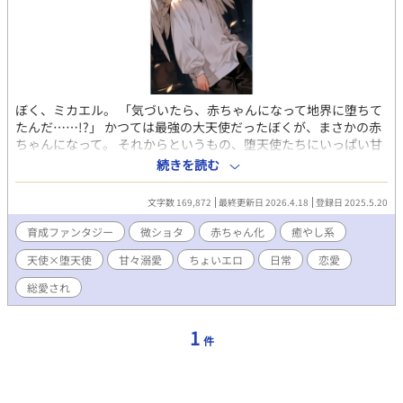
ぼく、ミカエル。 「気づいたら、赤ちゃんになって地界に堕ちて
たんだ……!?」 かつては最強の大天使だったぼくが、まさかの赤
ちゃんになって。 それからというもの、堕天使たちにいっぱい甘
やかされて、守られて育てられているんだ。 ルシファスはぼくだ
続きを読む
けを見つめる独占欲たっぷりで、 ベルゼブは明るくていつも笑わ
せてくれる。 アゼルはちょっぴり厳しいけど、たまに見せる優し
文字数 169,872
最終更新日 2026.4.18
登録日 2025.5.20
い瞳に胸がきゅん。 サリエルはふんわり癒しの天使みたいで、ぼ
くをほっとさせてくれる。 みんなの深〜い愛に包まれて、ぼくは
育成ファンタジー
微ショタ
赤ちゃん化
癒やし系
とろけそうになることもあるよ。 赤ちゃんから少年へ、そして誰
天使×堕天使
甘々溺愛
ちょいエロ
日常
恋愛
もが見惚れる美しい青年へと育っていく。 ミカエル×堕天使たち
のドタバタ、ほわほわ溺愛BL育成ファンタジー。 ★番外編 『ど
総愛され
うして君は堕ちたの？』 『堕天使たちと溺愛ミカエル ～夏限定
天使の海の家 “HaloWave』 『堕天使たちとミカエル～秋限定～落
ち葉と甘い日々』 『堕天使たちと溺愛ミカエル～クリスマス/新
1
件
年・冬の灯』 『天界の甘い嵐』バレンタイン💝 『天界の桜祭り🌸
💖』 ✨️スピンオフ作品 🌟『蒼い翼の約束』―天使の恋は罪に堕ち
る― ルシファスが天使だった頃、ミカエルを想った恋物語。 ⇒
https://www.alphapolis.co.jp/novel/847606181/760983160 🌟