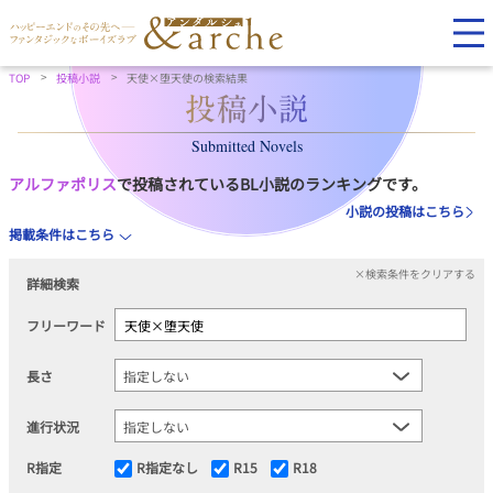
TOP
投稿小説
天使×堕天使の検索結果
Submitted Novels
アルファポリス
で投稿されているBL小説のランキングです。
小説の投稿はこちら
掲載条件はこちら
×検索条件をクリアする
詳細検索
フリーワード
長さ
進行状況
R指定
R指定なし
R15
R18