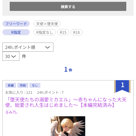
フリーワード
天使×堕天使
R指定
R指定なし
R15
R18
件
1
件
1
長編
完結
なし
お気に入り : 121
24h.ポイント : 7
「堕天使たちの溺愛ミカエル」～赤ちゃんになった大天
使、総愛され人生はじめました～【本編完結済み】
るみ乃。