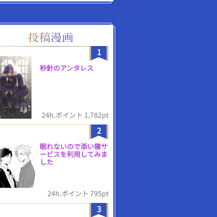
1
秒針のアンタレス
24h.ポイント 1,782pt
2
眠れないので添い寝サ
ービスを利用してみま
した
24h.ポイント 795pt
3