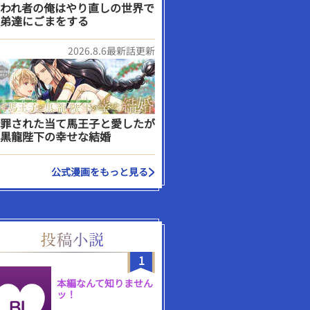
われ者の俺はやり直しの世界で
弟達にごまをする
2026.8.6最新話更新
罪された当て馬王子と愛したが
黒龍陛下の幸せな結婚
公式漫画をもっと見る
1
本編なんて知りません
ッ！