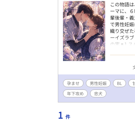
この物語は
ーマに、６
輩後輩・義
で男性妊娠
織り交ぜた
ーイズラブ /
の実 ◾️
ゃんが欲し
ーの孕ませ
友同士 ド
任務の果て
子持ち夫婦
孕ませ
男性妊娠
れよ〜 歳
BL
めに甘々屈
年下攻め
忠犬
け 忠犬攻
だけ〜 義
孕ませ生活
1
件
下 オモチ