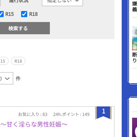
嫌
義
R15
R18
断
り
R15
R18
件
1
お気に入り : 83
24h.ポイント : 149
 〜甘く淫らな男性妊娠〜