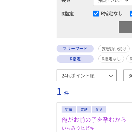
R指定なし
R指定
フリーワード
妄想誘い受け
R指定
R指定なし
1
件
短編
完結
R18
俺がお前の子を孕むから
いちみりヒビキ