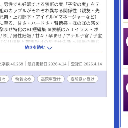
、男性でも妊娠できる禁断の実「子宝の実」をテ
組のカップルがそれぞれ異なる関係性（親友・先
兄弟・上司部下・アイドル×マネージャーなど）
に至る、甘さ・ハードさ・背徳感・ほのぼの感を
孕ませ特化のBL短編集 ※表紙はＡＩイラスト ボ
 BL / 男性妊娠 / 甘々 / 孕ませ / アナル子宮 / 子宝
１スパダリ課長と妄想受けの孕ませ生活 〜課長の赤ち
続きを読む
い！〜 上司x部下 妄想誘い受け ◾️２ドSピッチャ
バッテリー 〜親友の腹は俺の子でパンパン〜 親
S攻め ◾️３ハードボイルド先輩後輩のリバ妊娠 〜
文字数 46,268
最終更新日 2026.4.14
登録日 2026.4.14
に誓う孕ませ愛〜 先輩x後輩 ハードボイルド ◾️４
の甘えん坊孕み生活 〜俺だけ見てて…全部俺にく
下攻め 子持ち ◾️５高飛車アイドルは忠犬孕ませ攻
甘々
執着攻め
高飛車受け
妄想誘い受け
服 〜俺のアナルに中出し許可してやる〜 高飛車受
め ◾️６義弟を孕ます禁断の執着愛 〜弟の恋人は俺
兄弟 執着攻め ◾️７続・スパダリ課長と妄想受けの
 〜やっぱり課長の赤ちゃんが欲しい！〜 上司x部
ャ攻め