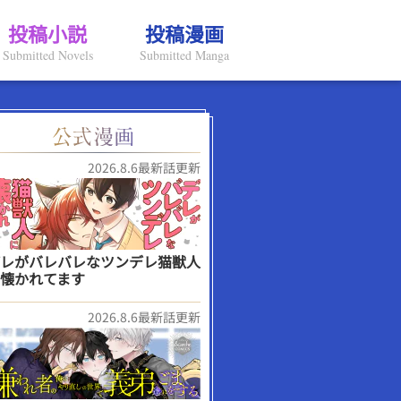
投稿小説
投稿漫画
Submitted Novels
Submitted Manga
2026.8.6最新話更新
レがバレバレなツンデレ猫獣人
懐かれてます
2026.8.6最新話更新