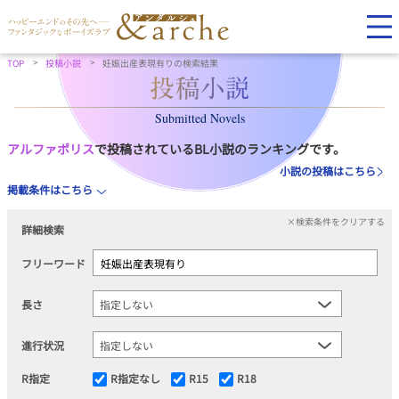
TOP
投稿小説
妊娠出産表現有りの検索結果
Submitted Novels
アルファポリス
で投稿されているBL小説のランキングです。
小説の投稿はこちら
掲載条件はこちら
×検索条件をクリアする
詳細検索
フリーワード
長さ
進行状況
R指定
R指定なし
R15
R18