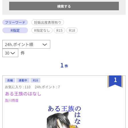
フリーワード
妊娠出産表現有り
R指定
R指定なし
R15
R18
件
1
件
1
長編
連載中
R18
お気に入り : 110
24h.ポイント : 7
ある王族のはなし
及川雨音