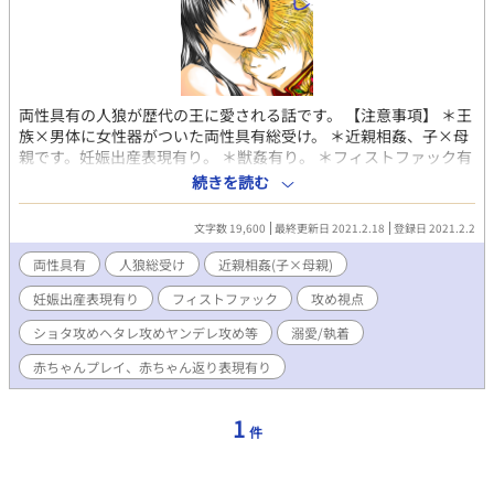
両性具有の人狼が歴代の王に愛される話です。 【注意事項】 ＊王
族×男体に女性器がついた両性具有総受け。 ＊近親相姦、子×母
親です。妊娠出産表現有り。 ＊獣姦有り。 ＊フィストファック有
り。 ＊攻め視点。 ＊ショタ攻め、ヘタレ攻め、ヤンデレ攻め、赤
続きを読む
ちゃん返り攻め、拗らせ攻め、など。 ＊基本は甘々ですが、世代
によってシリアスだったりします。NTRもどきも有ります。
文字数 19,600
最終更新日 2021.2.18
登録日 2021.2.2
両性具有
人狼総受け
近親相姦(子×母親)
妊娠出産表現有り
フィストファック
攻め視点
ショタ攻めヘタレ攻めヤンデレ攻め等
溺愛/執着
赤ちゃんプレイ、赤ちゃん返り表現有り
1
件