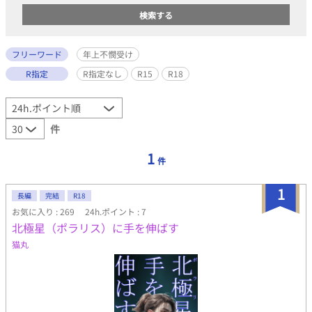
フリーワード
年上不憫受け
R指定
R指定なし
R15
R18
件
1
件
1
長編
完結
R18
お気に入り : 269
24h.ポイント : 7
北極星（ポラリス）に手を伸ばす
猫丸