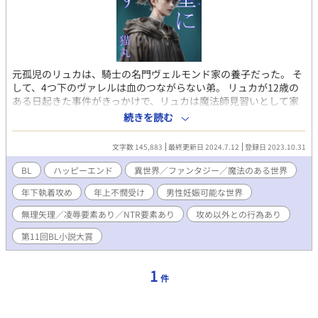
元孤児のリュカは、騎士の名門ヴェルモンド家の養子だった。 そ
して、4つ下のヴァレルは血のつながらない弟。 リュカが12歳の
ある日起きた事件がきっかけで、リュカは魔法師見習いとして家
から出される。 魔力を持つリュカを、禁忌魔法を使い身体も魔力
続きを読む
も使役するエロア。 逃げたくても逃げられない状況の中、リュカ
は必死に自分自身の人生を取り戻そうと足掻く。 そんな中10年ぶ
文字数 145,883
最終更新日 2024.7.12
登録日 2023.10.31
りに再会したヴァレルは、まっすぐにリュカへの思いをぶつけて
きて…。 年下執着攻め（騎士）×年上不憫受け（魔法師） ⚠地雷
BL
ハッピーエンド
異世界／ファンタジー／魔法のある世界
のある方は以下のキーワードをご確認ください⚠ ≪キーワード
年下執着攻め
年上不憫受け
男性妊娠可能な世界
≫ R18・BL・ファンタジー・攻め以外との行為あり・ムリヤ
リ・凌辱・拘束・異物挿入・NTR要素あり・男性妊娠あり・ハッ
無理矢理／凌辱要素あり／NTR要素あり
攻め以外との行為あり
ピーエンド ※キーワードは随時追加していきます。性描写のある
話には※をつけます。ただしゆるい性描写の場合※を付け忘れて
第11回BL小説大賞
いることがあるかもしれません。 ※魔法のある世界観ですが、独
自の設定を多く含みます。各章の終わりに登場人物、設定等のま
1
とめを公開しますが、深く考えずにふわっとお楽しみいただける
件
と嬉しいです。 ※第11回BL小説大賞参加作品です。