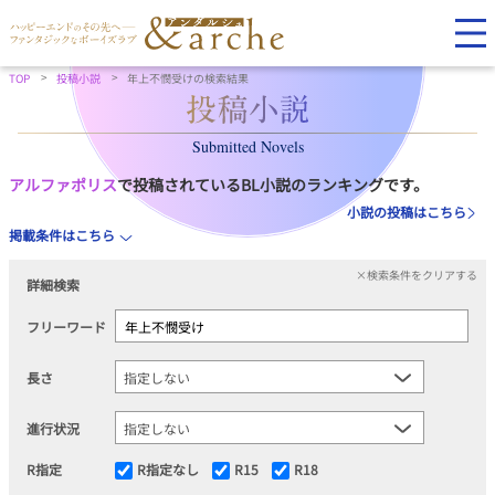
TOP
投稿小説
年上不憫受けの検索結果
Submitted Novels
アルファポリス
で投稿されているBL小説のランキングです。
小説の投稿はこちら
掲載条件はこちら
×検索条件をクリアする
詳細検索
フリーワード
長さ
進行状況
R指定
R指定なし
R15
R18