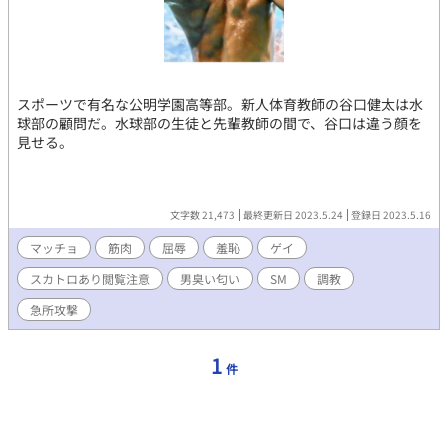
スポーツで有名な公明学園高等部。新人体育教師の谷口健太は水
球部の顧問だ。水球部の生徒と先輩教師の間で、谷口は違う顔を
見せる。
文字数 21,473
最終更新日 2023.5.24
登録日 2023.5.16
マッチョ
筋肉
屈辱
羞恥
ゲイ
スカトロあり閲覧注意
男臭い匂い
SM
調教
急所攻撃
1
件