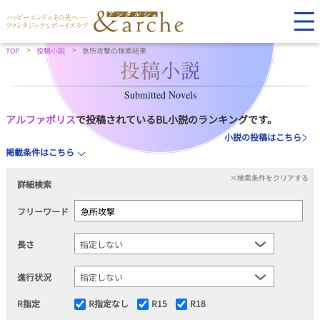
TOP
投稿小説
急所攻撃の検索結果
Submitted Novels
アルファポリス
で投稿されているBL小説のランキングです。
小説の投稿はこちら
掲載条件はこちら
×検索条件をクリアする
詳細検索
フリーワード
長さ
進行状況
R指定
R指定なし
R15
R18