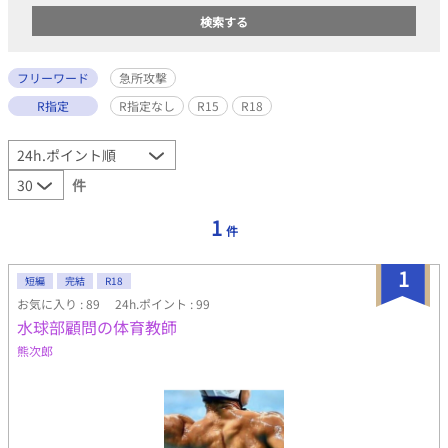
フリーワード
急所攻撃
R指定
R指定なし
R15
R18
件
1
件
1
短編
完結
R18
お気に入り : 89
24h.ポイント : 99
水球部顧問の体育教師
熊次郎