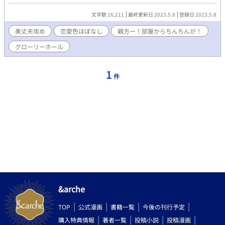
き出していた。
文字数 16,211
最終更新日 2023.5.8
登録日 2023.5.8
美丈夫攻め
恋愛色ほぼなし
親方ー！部屋からちんちんが！
グローリーホール
1
件
&arche
TOP
公式漫画
書籍一覧
今後の刊行予定
購入特典情報
著者一覧
投稿小説
投稿漫画