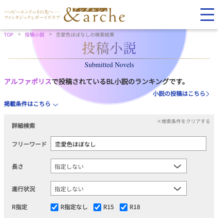
TOP
投稿小説
恋愛色ほぼなしの検索結果
Submitted Novels
アルファポリス
で投稿されているBL小説のランキングです。
小説の投稿はこちら
掲載条件はこちら
×検索条件をクリアする
詳細検索
フリーワード
長さ
進行状況
R指定
R指定なし
R15
R18