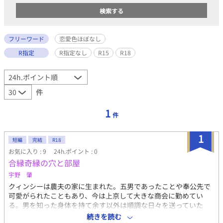
フリーワード
恋愛色ほぼなし
R指定
R指定なし
R15
R18
件
1
件
1
短編
完結
R18
お気に入り : 9
24h.ポイント : 0
合縁奇縁の穴と部屋
宇野 肇
クィンシーは農夫の家に生まれた。五男であったことや奉公先で
可愛がられたこともあり、今は上京して大きな商会に勤めてい
る。男を知った身体を持て余す以外は順調な日々を送っていた
が、ある日、自分の部屋に突然、大きくて逞しい陰茎がぴんと突
続きを読む