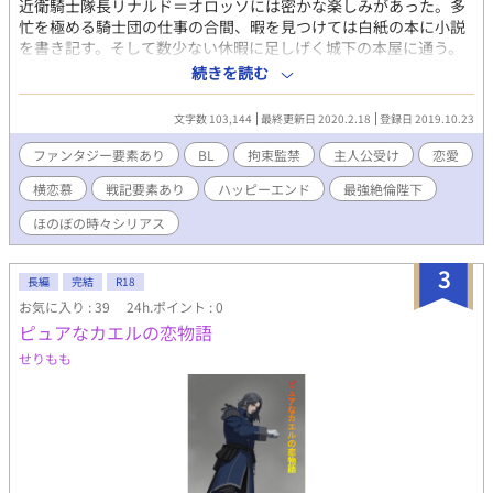
近衛騎士隊長リナルド＝オロッソには密かな楽しみがあった。多
忙を極める騎士団の仕事の合間、暇を見つけては白紙の本に小説
を書き記す。そして数少ない休暇に足しげく城下の本屋に通う。
最愛の陛下パスクアーレ＝ロ＝ハイドロメルとの、蜜月を妄想し
続きを読む
た同人誌を発売するために!? しかしある日、秘密の私書が国王
の元に届いてしまったからさあ大変。 蛮族を退けた後に一兵であ
文字数 103,144
最終更新日 2020.2.18
登録日 2019.10.23
りながら一国を建国した御方、その彼を衆道本の題材にする不敬
は果たして許されるのだろうか？ 許されなかった時に
ファンタジー要素あり
BL
拘束監禁
主人公受け
恋愛
は・・・。 と、話は単純なものに留まらず様々な思惑が交差し始
横恋慕
戦記要素あり
ハッピーエンド
最強絶倫陛下
めたことで、リナルドは敬愛する陛下のために剣を取るのだっ
た。 ※監禁等の過激な行為も含まれています。
ほのぼの時々シリアス
3
長編
完結
R18
お気に入り : 39
24h.ポイント : 0
ピュアなカエルの恋物語
せりもも