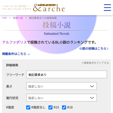
TOP
投稿小説
戦記要素ありの検索結果
Submitted Novels
アルファポリス
で投稿されているBL小説のランキングです。
小説の投稿はこちら
掲載条件はこちら
×検索条件をクリアする
詳細検索
フリーワード
長さ
進行状況
R指定
R指定なし
R15
R18