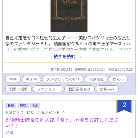
自己肯定感ゼロ×圧倒的王太子───美形スパダリ同士の成長と
恋のファンタジーＢＬ。 鎖国国家クルシュの第三王子アースィム
は、結婚式目前にして長年の婚約を一方的に破棄される。 ヤケに
なり、賑やかな幼馴染み達を引き連れ無関係の戦場に乗り込んだ
続きを読む
結果───何故か英雄に祭り上げられ、なぜか嫁（男）まで手に
入れてしまう。 「自分なんかがこんなどちゃくそ美人（男）
文字数 163,619
最終更新日 2026.3.12
登録日 2025.4.29
を……」と悩むアースィム（攻）と、 「この私に不満があるの
か」と詰め寄る王太子セオドア（受）。 互いを想い合う二人が紡
王子
王太子
スパダリ×スパダリ
心理描写
切ない
ぐ、溺愛と溺愛の物語。 幼馴染み組もなんかしてます。 ※諸事情
溺愛×溺愛
ファンタジー
戦記要素あり
幼馴染み
により、再掲します。 他サイトにも再掲しています。
2
長編
完結
R18
お気に入り : 118
24h.ポイント : 0
近衛騎士隊長の同人誌『陛下、不敬をお許しくださ
い！』
AAKI