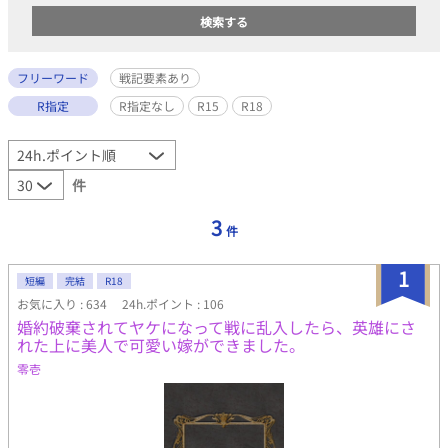
フリーワード
戦記要素あり
R指定
R指定なし
R15
R18
件
3
件
1
短編
完結
R18
お気に入り : 634
24h.ポイント : 106
婚約破棄されてヤケになって戦に乱入したら、英雄にさ
れた上に美人で可愛い嫁ができました。
零壱