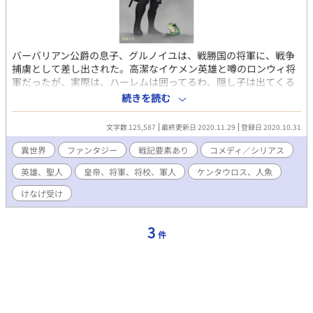
バーバリアン公爵の息子、グルノイユは、戦勝国の将軍に、戦争
捕虜として差し出された。高潔なイケメン英雄と噂のロンウィ将
軍だったが、実際は、ハーレムは囲ってるわ、隠し子は出てくる
わ、その上、全然、イケメンじゃなかった。やがて、激しい戦闘
続きを読む
が始まる。自分を顧みず、敵軍に突っ込んでいく将軍に、次第に
惹かれていくグルノイユ。しかし、彼には、心に秘めた人がいる
文字数 125,587
最終更新日 2020.11.29
登録日 2020.10.31
らしい……？ ※攻めはろくでなしのおじさんです。カエルは愛ら
しい妖精です ［表紙］将軍：Leonard,ai カエル：microsoft
異世界
ファンタジー
戦記要素あり
コメディ／シリアス
designer
英雄、聖人
皇帝、将軍、将校、軍人
ケンタウロス、人魚
けなげ受け
3
件