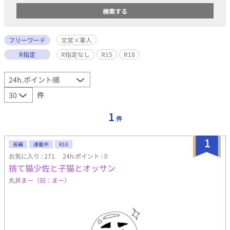
フリーワード
文官×軍人
R指定
R指定なし
R15
R18
件
1
件
1
長編
連載中
R18
お気に入り : 271
24h.ポイント : 0
捨て猫少佐と子猫とオッサン
丸井まー（旧：まー）