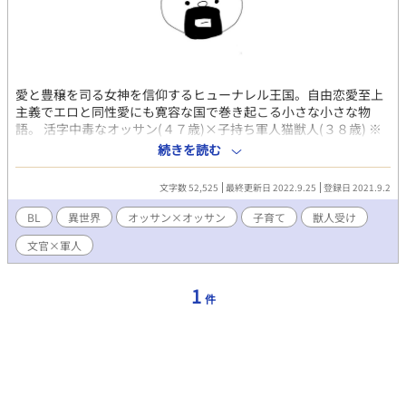
愛と豊穣を司る女神を信仰するヒューナレル王国。自由恋愛至上
主義でエロと同性愛にも寛容な国で巻き起こる小さな小さな物
語。 活字中毒なオッサン(４７歳)×子持ち軍人猫獣人(３８歳) ※
猫頭のもふもふボディな獣人です。ふんわり設定です。エロは予
続きを読む
告なしです。よろしくお願いいたします。
文字数 52,525
最終更新日 2022.9.25
登録日 2021.9.2
BL
異世界
オッサン×オッサン
子育て
獣人受け
文官×軍人
1
件