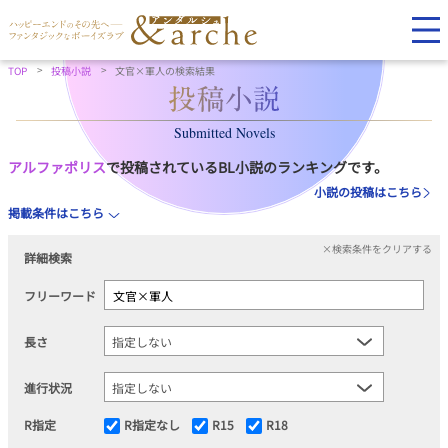
TOP
投稿小説
文官×軍人の検索結果
Submitted Novels
アルファポリス
で投稿されているBL小説のランキングです。
小説の投稿はこちら
掲載条件はこちら
×検索条件をクリアする
詳細検索
フリーワード
長さ
進行状況
R指定
R指定なし
R15
R18