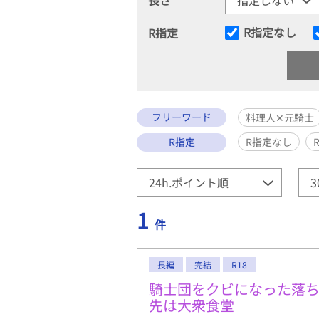
R指定なし
R指定
フリーワード
料理人✕元騎士
R指定
R指定なし
1
件
長編
完結
R18
騎士団をクビになった落
先は大衆食堂