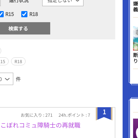
嫌
義
R15
R18
断
り
R15
R18
件
1
お気に入り : 271
24h.ポイント : 7
ちこぼれコミュ障騎士の再就職