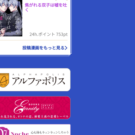
焦がれる双子は嘘を吐
く
24h.ポイント 753pt
投稿漫画をもっと見る