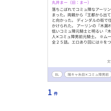
丸井まー（旧：まー）
落ちこぼれでコミュ障なアーリ
まった。両親から『王都から出て
と向かった。 ディンダルの街で
かけられた。 アーリンの『木漏
低いコミュ障元騎士と明るい『木
人✕コミュ障男前元騎士。 ※ム
全２５話。エロあり回には※をつ
文
BL
陽キャ糸目✕コミュ障男前
1
件