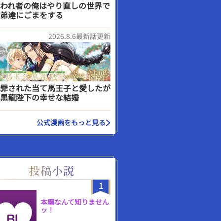
われ者の俺はやり直しの世界で
弟達にごまをする
2026.8.6最新話更新
罪された当て馬王子と愛したが
黒龍陛下の幸せな結婚
公式漫画をもっと見る
1
本編なんて知りません
ッ！