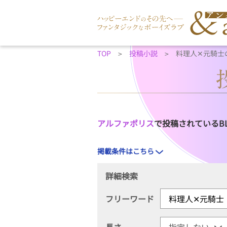
TOP
投稿小説
料理人✕元騎士
アルファポリス
で投稿されているB
掲載条件はこちら
詳細検索
フリーワード
長さ