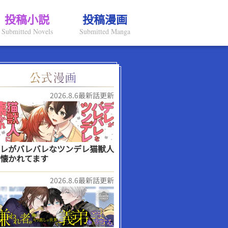
投稿小説
投稿漫画
Submitted Novels
Submitted Manga
2026.8.6最新話更新
レがバレバレなツンデレ猫獣人
懐かれてます
2026.8.6最新話更新