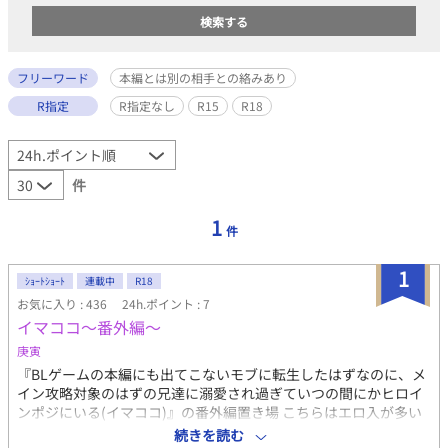
フリーワード
本編とは別の相手との絡みあり
R指定
R指定なし
R15
R18
件
1
件
1
ｼｮｰﾄｼｮｰﾄ
連載中
R18
お気に入り : 436
24h.ポイント : 7
イマココ〜番外編〜
庚寅
『BLゲームの本編にも出てこないモブに転生したはずなのに、メ
イン攻略対象のはずの兄達に溺愛され過ぎていつの間にかヒロイ
ンポジにいる(イマココ)』の番外編置き場 こちらはエロ入が多い
です。 エロ有は本編同様 ✱ をタイトルに付けます( ᵕᴗᵕ ) 別サイト
続きを読む