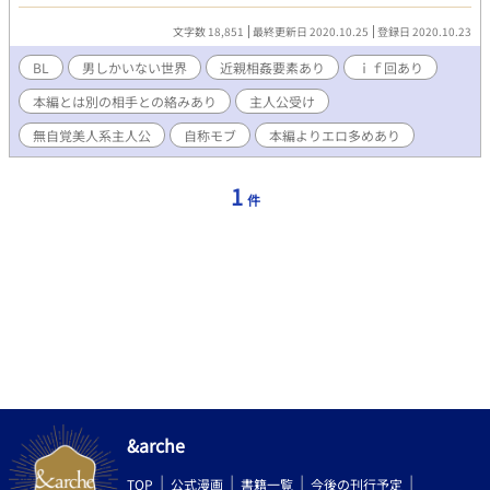
にてしていたアンケートにあった希望設定等も載せていくので、
ｉｆ話しや本編カプとは違う相手との話も出てきますので、タイ
文字数 18,851
最終更新日 2020.10.25
登録日 2020.10.23
トルなど確認のうえ各自で読むかの判断をお願いします☆ (本編と
は違うカプの場合はタイトルに相手の名前を入れます)
BL
男しかいない世界
近親相姦要素あり
ｉｆ回あり
本編とは別の相手との絡みあり
主人公受け
無自覚美人系主人公
自称モブ
本編よりエロ多めあり
1
件
&arche
TOP
公式漫画
書籍一覧
今後の刊行予定