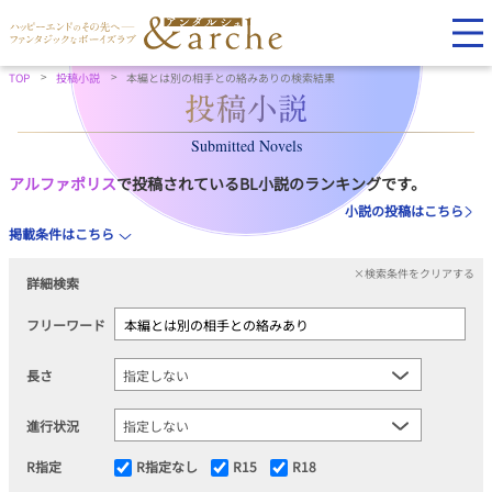
TOP
投稿小説
本編とは別の相手との絡みありの検索結果
Submitted Novels
アルファポリス
で投稿されているBL小説のランキングです。
小説の投稿はこちら
掲載条件はこちら
×検索条件をクリアする
詳細検索
フリーワード
長さ
進行状況
R指定
R指定なし
R15
R18