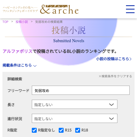
TOP
投稿小説
気弱攻めの検索結果
Submitted Novels
アルファポリス
で投稿されているBL小説のランキングです。
小説の投稿はこちら
掲載条件はこちら
×検索条件をクリアする
詳細検索
フリーワード
長さ
進行状況
R指定
R指定なし
R15
R18