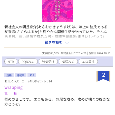
新社会人の朝丘京介(あさおかきょうすけ)は、年上の彼氏である
咲来遥(さくらはるか)と穏やかな同棲生活を送っていた。そんな
ある日、悪い意味で有名な男・磨羅石是津俐(まらいしぜつり)
に、遥は難癖をつけられて暴力を振るわれてしまう。 その数日
続きを読む
後、京介は見知らぬ女性が磨羅石に無理やりホテルに連れ込まれ
そうになっているのを目撃する。正義感の強い京介は女性を助け
文字数 68,589
最終更新日 2026.4.26
登録日 2024.10.11
るが、今度は彼自身が磨羅石に狙われてしまい……。 【全4章】
※俺様系DQNチャラ男×彼氏がいる強気な青年のCP中心です。 ※
NTR
DQN攻め
強気受け
気弱攻め
エロ重視
気弱な彼氏(攻め)との絡みやモブ攻めもあります。 ※かなり下品
な内容になっているのでご注意ください。 ※pixivにも公開してい
2
ます。 ※補足：去年(2025年)の8月のカレンダーを参考に、京介
短編
連載中
R18
の会社のお盆休みを設定しています。京介の会社は超ホワイト企
お気に入り : 2
24h.ポイント : 14
業(この辺もフィクション)だと思っていただけると幸いです(デー
wrapping
ト編のラストと、旅行・決着編の話です)。 【登場人物の簡易プロ
吉川 箱
フ】 ・朝丘京介(あさおかきょうすけ) 強気で男前な受け。 新社会
軽めのＢＬです。 エロもある。 気弱な攻め。攻めが喘ぐの好きな
人(23歳)の青年。 179cmの細マッチョ。茶髪。 二歳年上の彼氏
方どうぞ。
(遥)がいる。 遥の事が大好きで、彼を守るためなら何だってす
る。 ・磨羅石是津俐(まらいしぜつり) チャラめの俺様系DQN攻
め。言葉遣いが下品。 バイ。21歳(見た目は20代後半くらい)。 ほ