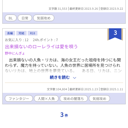
ぼ無職のフリーター(複数のセフレのヒモ)。 193cmのゴリマッチ
文字数 31,553
最終更新日 2023.9.26
登録日 2023.9.22
ョ。銀髪。 耳と舌にピアスをつけ、アソコは真珠入り。 女性のス
トライクゾーンは広く、男性は気が強い相手程、燃える。 ・咲来
BL
日常
気弱攻め
遥(さくらはるか) 京介の年上彼氏。 優しくて気弱な攻め。 25歳の
会社員。 169.5cmの細身。黒髪。 【注意事項とお願い】 ※この
3
小説はフィクションです。実在の人物や団体などとは一切、関係
長編
完結
R18
ありません。 ※筆者は作中の行為を推奨しておりません。 ※好き
お気に入り : 12
24h.ポイント : 7
嫌いがはっきり分かれる内容となっているので、閲覧は何でもア
出来損ないのローレライは愛を唄う
リの方のみでお願いします。 ※18歳未満の方は閲覧しないでくだ
野中にんぎょ
さい。 ※小説の無断転載・無断使用・自作発言も禁止です。 【追
記】 閲覧やお気に入り等、ありがとうございます。 のんびり更新
出来損ないの人魚・リカは、海の女王だった祖母を持つにも関
ですが、よければ最後までお付き合いいただけると幸いです。
わらず、魔力を持っていない。人魚の世界に居場所を見つけられ
ないリカは、地上の世界を夢見ている。 ある日、リカは、ニン
ゲンの雄・ラウに姿を見られてしまう。ラウに「君と友だちにな
続きを読む
りたい」と懇願され困惑するリカだったが、気弱で素直なラウと
関わるうち、心惹かれていく。 そんな中、リカは現・海の王の
文字数 104,804
最終更新日 2025.1.23
登録日 2025.1.11
嫡子であるゼゼから番になるよう求められて……！？ リカへの
想いを燻らせ闇落ちしたラウに、リカが出した答えとは？ ニン
ファンタジー
人間×人魚
攻めの闇落ち
気弱攻め
ゲンと人魚、種族を越えた愛を紡ぐ、ファンタジック・ラブ。
3
件