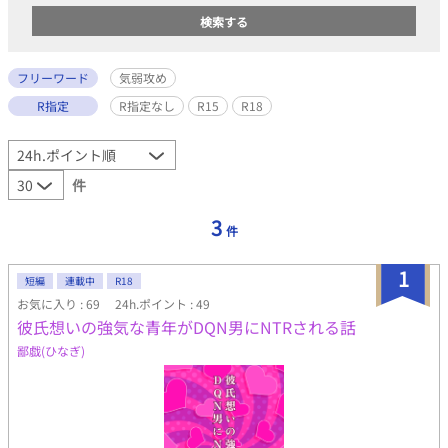
フリーワード
気弱攻め
R指定
R指定なし
R15
R18
件
3
件
1
短編
連載中
R18
お気に入り : 69
24h.ポイント : 49
彼氏想いの強気な青年がDQN男にNTRされる話
鄙戯(ひなぎ)