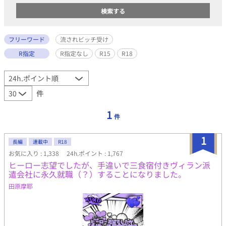
フリーワード
流されビッチ受け
R指定
R指定なし
R15
R18
件
1
件
1
長編
連載中
R18
お気に入り : 1,338
24h.ポイント : 1,767
ヒーロー志望でしたが、手違いで三食宿付きヴィラン派
遣会社に永久就職（？）することになりました。
田原摩耶