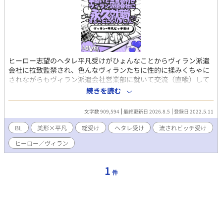
ヒーロー志望のヘタレ平凡受けがひょんなことからヴィラン派遣
会社に拉致監禁され、色んなヴィランたちに性的に揉みくちゃに
されながらもヴィラン派遣会社営業部に就いて交流（直喩）して
いくお話。 ゆるゆるヘタレお人好し流されビッチM平凡総受け／
続きを読む
複数／ラブコメ寄りわちゃわちゃ／明るいレイプ
文字数 909,594
最終更新日 2026.8.5
登録日 2022.5.11
BL
美形×平凡
総受け
ヘタレ受け
流されビッチ受け
ヒーロー／ヴィラン
1
件