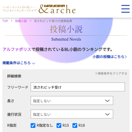
TOP
投稿小説
流されビッチ受けの検索結果
Submitted Novels
アルファポリス
で投稿されているBL小説のランキングです。
小説の投稿はこちら
掲載条件はこちら
×検索条件をクリアする
詳細検索
フリーワード
長さ
進行状況
R指定
R指定なし
R15
R18