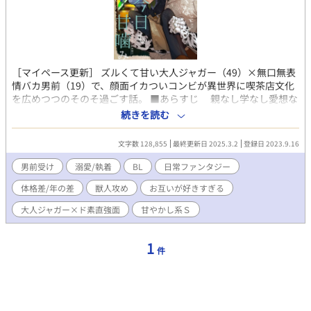
［マイペース更新］ ズルくて甘い大人ジャガー（49）×無口無表
情バカ男前（19）で、顔面イカついコンビが異世界に喫茶店文化
を広めつつのそのそ過ごす話。 ■あらすじ 親なし学なし愛想な
しで裏社会に片足を突っ込んだ日陰者・佐転一斉（19）はその
続きを読む
日、死ぬことにした。 しかし通りすがりの罪なき善人をうっか
り道連れにしてしまい、世界の管理者を名乗る謎の声から［異世
文字数 128,855
最終更新日 2025.3.2
登録日 2023.9.16
界で喫茶店文化を布教する］というペナルティを与えられる。
そこで出会ったのは白く大きなジャガー獣人──ジェッゾ・ヤガ
男前受け
溺愛/執着
BL
日常ファンタジー
ー・ヤガー。 「イッサイ、毛繕いをしてやろう」 「…………。あ
体格差/年の差
獣人攻め
お互いが好きすぎる
ぁ」 「なんだ、不服か？ だが己はお主の飼い主で、お主は自分
で毛を繕わぬ。イヤは通じぬよ。毛皮が薄い人間族とて毛繕いは
大人ジャガー×ド素直強面
甘やかし系Ｓ
嗜みだ。さぁわかったら大人しくここへ横たわれ」 「（いや、そ
れは嬉しいけど……ベッドに寝そべる巨大ジャガーの腹んとこ、
デカい男が子猫みてぇに収まる図を当たり前みてぇに誘われっ
1
件
と……なんつぅか……まぁ……、……照れるぜ）」 「イッサイ」
「……ん」 アウトロー育ちの元・ヤクザの飼い犬が〝不吉〟と
恐れられる最強ジャガーに懐きつつ、飲食スキルを駆使して異世
界に喫茶店を広めたいのんびりつぐないファンタジー。 □父性高
めな孤高のおじさんジャガー×攻め至上主義ド一途クール年下男