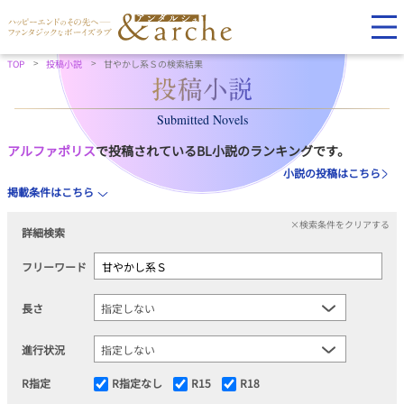
TOP
投稿小説
甘やかし系Ｓの検索結果
Submitted Novels
アルファポリス
で投稿されているBL小説のランキングです。
小説の投稿はこちら
掲載条件はこちら
×検索条件をクリアする
詳細検索
フリーワード
長さ
進行状況
R指定
R指定なし
R15
R18