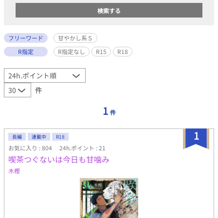
フリーワード
甘やかし系Ｓ
R指定
R指定なし
R15
R18
件
1
件
1
長編
連載中
R18
お気に入り : 804
24h.ポイント : 21
喫茶つぐないは今日も甘噛み
木樫