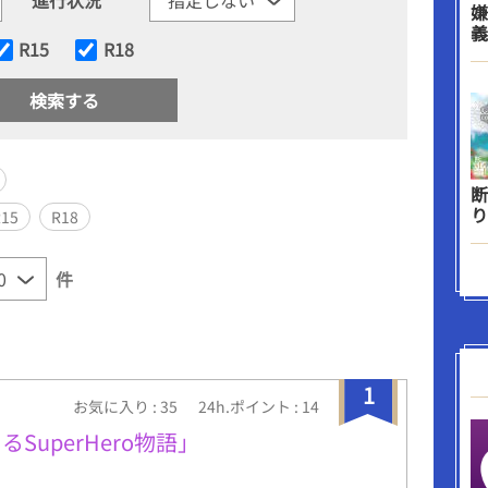
嫌
義
R15
R18
断
り
R15
R18
件
1
お気に入り : 35
24h.ポイント : 14
るSuperHero物語」