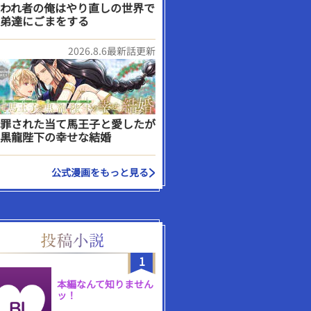
われ者の俺はやり直しの世界で
弟達にごまをする
2026.8.6最新話更新
罪された当て馬王子と愛したが
黒龍陛下の幸せな結婚
公式漫画をもっと見る
1
本編なんて知りません
ッ！