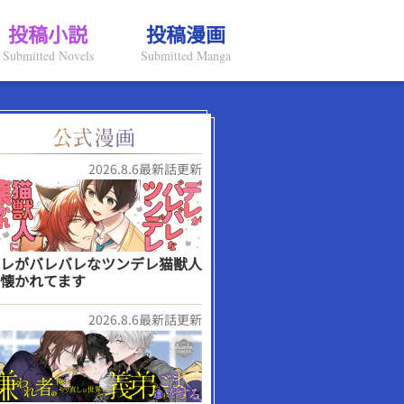
投稿小説
投稿漫画
Submitted Novels
Submitted Manga
2026.8.6最新話更新
レがバレバレなツンデレ猫獣人
懐かれてます
2026.8.6最新話更新