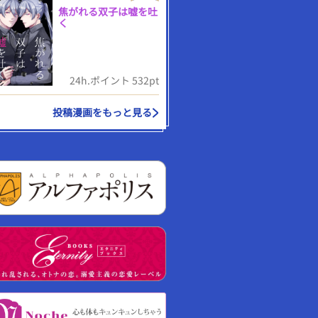
焦がれる双子は嘘を吐
く
24h.ポイント 532pt
投稿漫画をもっと見る