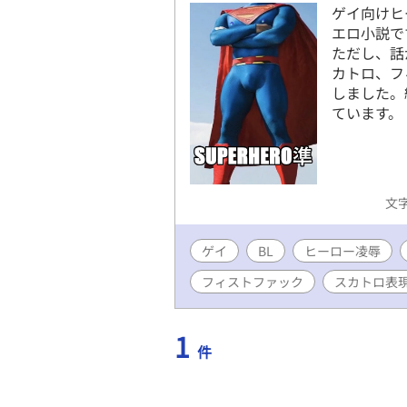
ゲイ向けヒ
エロ小説で
ただし、話
カトロ、フ
しました。
ています。
文字
ゲイ
BL
ヒーロー凌辱
フィストファック
スカトロ表
1
件