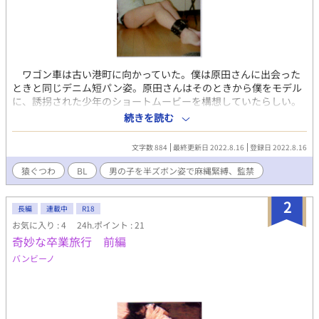
ワゴン車は古い港町に向かっていた。僕は原田さんに出会った
ときと同じデニム短パン姿。原田さんはそのときから僕をモデル
に、誘拐された少年のショートムービーを構想していたらしい。
「俺はいままで女性ばかり縛ってきた。でも君を見たとき、初め
続きを読む
て男の子を縛ってみたいと思った。なんか違うスイッチが入った
んだよ。スイッチが入れば、俺はカメレオンだから」 「カメレオ
文字数 884
最終更新日 2022.8.16
登録日 2022.8.16
ン？」 「狙った獲物は必ず捕まえる」 原田さんはときどき車を
止めて、緊縛されてもがいている後部座席の僕をフィルムに収め
猿ぐつわ
BL
男の子を半ズボン姿で麻縄緊縛、監禁
ていた。 「このモデルが務まるのは君しかいない。どう見ても少
年だ」 ２階建ての別荘の前でワゴン車は止まった。僕は麻縄と
2
猿ぐつわを解かれ、上着を羽織って車外に出た。風はなかったが
長編
連載中
R18
半ズボンの太腿は冷たい。 「ここは舞踏団が練習にも使う場所
お気に入り : 4
24h.ポイント : 21
だ。ここにいまから君を吊るすから」 別荘の１階はステージの
奇妙な卒業旅行 前編
ようになっていた。照明の設備も備え、吊りに使えそうな太い梁
バンビーノ
もあった。僕は黒いレザーのショートパンツにはきかえさせられ
た。秀子さんは赤のエナメルのショートパンツ姿で、バラ鞭と乗
馬鞭を持っていた。原田さんの所属するＳＭサークルで、僕は何
度か吊りを体験していた。でもここは別世界。古い木造家屋に麻
縄は似合う。スポットライトと闇のコントラストに酔いしれ、鞭