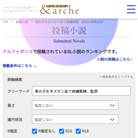
TOP
投稿小説
男の子を半ズボン姿で麻縄緊縛、監禁の検索結果
Submitted Novels
アルファポリス
で投稿されているBL小説のランキングです。
小説の投稿はこちら
掲載条件はこちら
×検索条件をクリアする
詳細検索
フリーワード
長さ
進行状況
R指定
R指定なし
R15
R18