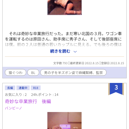
にまた酔う。秀子さんの手になる鞭でいやというほどお尻を打た
れ、そのたび宙に舞う。静かな夜に鞭音が響く。夜の先にもう一
つの夜が広がっているような感覚。ようやく下ろされて縄を解か
れ、猿ぐつわをはずされた。 「明日サークルのメンバーがもう２
人来る。俺と秀子は先に帰るよ」 「僕、どうしよう」 「卒業式ま
で暇なんだろ。河野さんと矢崎さんが来る。たまには男の子をい
それは奇妙な卒業旅行だった。まだ寒い北国の３月。ワゴン車
じめてみたいって」 河野さんと矢崎さんは釣り仲間で５０歳前
を運転するのは原田さん、助手席に秀子さん、そして後部座席に
後のおじさんだ。２人が僕を責めたいって？ ２人とも年季の入
は僕。前の２人は普通の若いカップルに見える。でも後ろの僕は
ったスパンカーだけど。それもちょっと楽しいかも。 「結構いい
冬なのにデニム短パン姿、麻縄で後ろ手にぐるぐる巻きに縛り上
続きを読む
動画が撮れたよ。河野さんがまたパドルとか持ってくるから、可
げられ、両脚も縛られて手ぬぐいの猿ぐつわをかまされていた。
愛がってもらうといいよ」 「まだお尻が痛いです。赤くなってる
僕が原田さんと出会ったのは大学に入学してすぐ、校門の近く
文字数 793
最終更新日 2022.8.15
登録日 2022.8.15
よ」 「一晩眠れば、また白いお尻になるわよ」
の夜のスナックだった。オーバードクターの原田さんは塾講師を
しながら映画を撮っていて、スナックの常連だった。下宿生活を
猿ぐつわ
BL
男の子を半ズボン姿で麻縄緊縛、監禁
始めたばかりの僕はお金がなく、原田さんにときどき奢ってもら
うようになっていた。原田さんはいつか、僕を主人公にした映画
3
を作りたいと言っていた。それで親切にしてくれるのかな、でも
長編
連載中
R18
交友関係も広い人だし、ラッキーだったな。どんな映画を撮りた
お気に入り : 2
24h.ポイント : 14
いかなど僕は気にも留めていなかった。 秀子さんはＯＬさん
奇妙な卒業旅行 後編
で、いつもショートパンツをはいていて屈託のない感じ。２人の
バンビーノ
出会いの馴れ初めは知らないけど、まあ普通に似合いのカップル
だ。 原田さんは僕の思春期の思い出話を聞きたがった。僕はあ
る夏の夜、２人の前で中学時代に受けたお尻叩きのお仕置きの話
をした。僕は原田さんよりも秀子さんに聞いてほしい衝動に駆ら