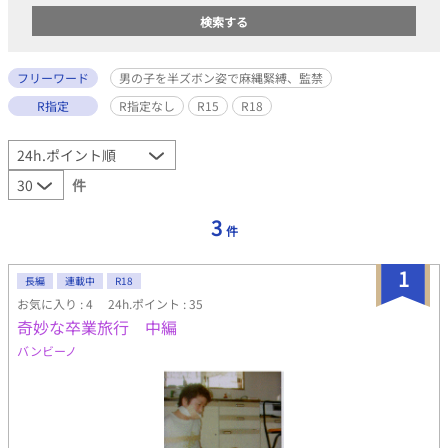
フリーワード
男の子を半ズボン姿で麻縄緊縛、監禁
R指定
R指定なし
R15
R18
件
3
件
1
長編
連載中
R18
お気に入り : 4
24h.ポイント : 35
奇妙な卒業旅行 中編
バンビーノ