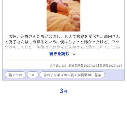
れていた。 「あなた、その先生に恋したんでしょ」 秀子さんは
真顔で言った。 「違う。何だろう、もっと宗教的な感じ。僕は女
の子が好きだよ。でも……」 妙にシリアスな沈黙が訪れた。
「なぜかうまくいかない。僕は変わってるって女の子によく言わ
れる。男友達には言われないのに」 「女の子の方が勘がいいの
よ。先生にお尻を叩かれて嬉しかったんでしょ？ それをあたし
に言いたかったんでしょ」 「やっぱり僕、変だよね」 「男の子が
翌日、河野さんたちが合流し、５人でお昼を食べた。原田さん
尊敬してる年配の男の先生に心を奪われる、いいじゃない。その
と秀子さんはもう帰るという。僕はちょっと怖かったけど、ワク
先生が忘れられなくて、子供みたいな半ズボンはいてるのね」
ワクもしていた。午後は河野さんと矢崎さんは釣りに行く。この
僕はその夜もデニムの短い半ズボン姿だった。
時期だと堤防のあたりでクロソイが釣れるらしい。河野さんは僕
続きを読む
が逃げないように、縛っていくという。２階のロフトに上るよう
に言われ、そこで麻縄で後ろ手に胸回りもぎっちり縛り上げられ
文字数 1,139
最終更新日 2022.8.16
登録日 2022.8.16
た。矢崎さんに猿ぐつわをされ、足は股まで縛られた。上はセー
ターだけど下はデニム短パン。やはり寒い。２人は当分戻ってこ
猿ぐつわ
BL
男の子を半ズボン姿で麻縄緊縛、監禁
ない。ロフトの小さな窓から海が見える。まだ冬の日本海の佇ま
いだ。時を刻む柱時計の音だけ聞こえる。少年時代の記憶の迷路
3
に迷い込んだかのよう。レトロな別荘の片隅に短パン姿の僕。縛
件
り上げられている自分がいとおしい。 やがて２人が帰ってき
た。釣果はやはりクロソイだった。結構長い時間縛られていたの
で、帰ってくるかちょっと心配だった。矢崎さんが魚をさばいて
刺身とあら汁を作ってくれた。これがおいしい。 「やっと生き返
りましたよ。長かった。でもおいしい」 「昼間はなかなか釣れな
いんだよ、クロソイは」 夜はポーカーをやろうということにな