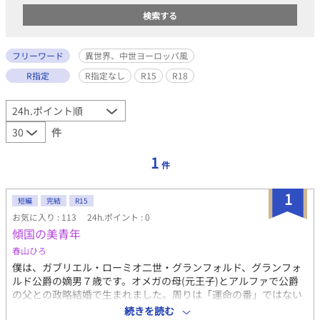
フリーワード
異世界、中世ヨーロッパ風
R指定
R指定なし
R15
R18
件
1
件
1
短編
完結
R15
お気に入り : 113
24h.ポイント : 0
傾国の美青年
春山ひろ
僕は、ガブリエル・ローミオ二世・グランフォルド、グランフォ
ルド公爵の嫡男７歳です。オメガの母(元王子)とアルファで公爵
の父との政略結婚で生まれました。周りは「運命の番」ではない
からと、美貌の父上に姦しくオメガの令嬢令息がうるさいです。
続きを読む