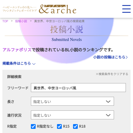
TOP
投稿小説
異世界、中世ヨーロッパ風の検索結果
Submitted Novels
アルファポリス
で投稿されているBL小説のランキングです。
小説の投稿はこちら
掲載条件はこちら
×検索条件をクリアする
詳細検索
フリーワード
長さ
進行状況
R指定
R指定なし
R15
R18