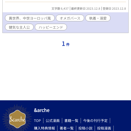
僕は両親が大好きなので守って見せます！なんちゃって中世風の
異世界です。設定はゆるふわ、本文中にオメガバースの説明はあ
文字数 6,437
最終更新日 2023.12.8
登録日 2023.12.8
りません。明るい母と美貌だけど感情表現が劣化した父を持つ息
子の健気な奮闘記？です。他のサイトにも掲載しています。
異世界、中世ヨーロッパ風
オメガバース
執着・溺愛
健気な主人公
ハッピーエンド
1
件
&arche
TOP
公式漫画
書籍一覧
今後の刊行予定
購入特典情報
著者一覧
投稿小説
投稿漫画