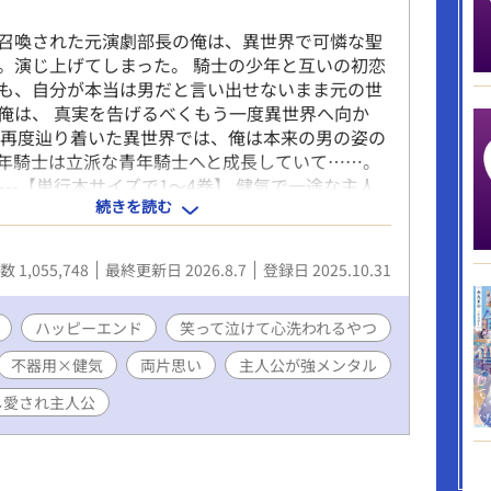
召喚された元演劇部長の俺は、異世界で可憐な聖
。演じ上げてしまった。 騎士の少年と互いの初恋
も、自分が本当は男だと言い出せないまま元の世
俺は、 真実を告げるべくもう一度異世界へ向か
し再度辿り着いた異世界では、俺は本来の男の姿の
年騎士は立派な青年騎士へと成長していて……。
----【単行本サイズで1～4巻】 健気で一途な主人
続きを読む
なか真実に辿り着けない不器用ド真面目青年騎士
の旅の中で、互いに相手を想いつつも絶妙にすれ違
思いのじれもだファンタジーBLです。(最終的に2CP
 1,055,748
最終更新日 2026.8.7
登録日 2025.10.31
) 『メインCPがくっつくまでを読みたい』という
一部で離脱する方用のエピローグをご用意していま
キリ読了できます。 第二部 ------【5巻～】
ハッピーエンド
笑って泣けて心洗われるやつ
たCPが支え合う姿が読みたい』という方と 『いや
不器用×健気
両片思い
主人公が強メンタル
救うまでが聖女物だろ!!』という方には ここから
。 異世界の闇を明かして人々の救済を目指しま
し愛され主人公
からは新キャラ続々で、サブCPも続々参戦します。
抱えながらも絶妙に噛み合わない『お前さえいれ
依存の幼馴染主従や、 『友達と恋人の好きって何