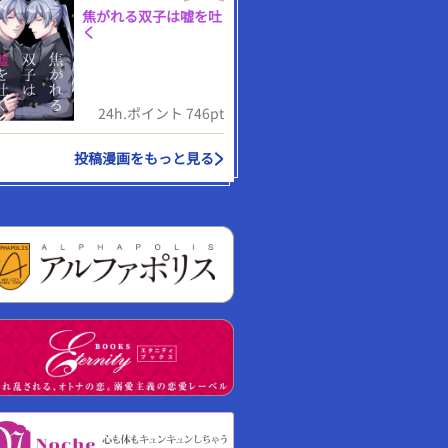
焦がれる双子は嘘を吐
く
24h.ポイント 746pt
投稿漫画をもっと見る