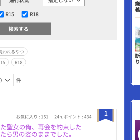
嫌
義
R15
R18
洗われるやつ
断
り
R15
R18
件
1
お気に入り : 151
24h.ポイント : 434
れた聖女の俺、再会を約束した
ったら男の姿のままでした。