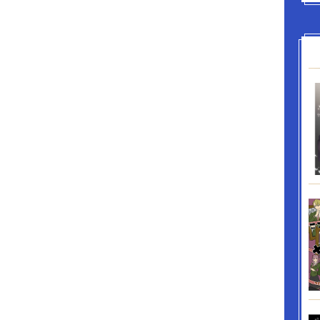
?』と初恋に戸惑う少年騎士同士、 『俺に幸せにな
い』と死を望む男に『俺が絶対に幸せにしま
ぶ男、 不憫な子を不埒な輩から保護していたつも
の間にか本気になっていた二児の子持ち男、 頭も
欲に忠実な男と、ゆるい態度で接しながらも相手
がす気のない男、等 新たな属性のCP達もお楽しみ
す。 ◆◆◆ 作品傾向としては、じれじれともだも
満載でコメディ色強めです。 笑いあり涙ありバト
ありでラブラブハッピーエンドな盛り沢山エンタ
ので、 どうぞお気軽に楽しんでいただけると嬉し
 年齢制限要素としては、監禁、拘束、陵辱、媚
TSが含まれます。 年齢制限シーンにはタイトルに
だけどそんな感じの雰囲気のところには（*）がつ
。 戦闘等での出血シーンはそこそこあります。流
願いします。