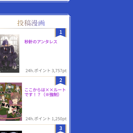
1
秒針のアンタレス
24h.ポイント 3,757pt
2
ここからは××ルート
です！？（※強制）
24h.ポイント 1,250pt
3