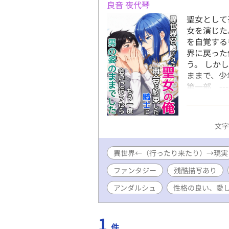
良音 夜代琴
聖女として
女を演じた
を自覚する
界に戻った
う。 しか
ままで、少
第一部 --
公と、なか
が、 巡礼
う、 両片
文字数
成立します
方用に 第
異世界←（行ったり来たり）→現実
すので、スッ
『くっつい
ファンタジー
残酷描写あり
いや世界を
が本番です
アンダルシュ
性格の良い、愛
す。 7巻
激重感情を
1
ばいい』共
件