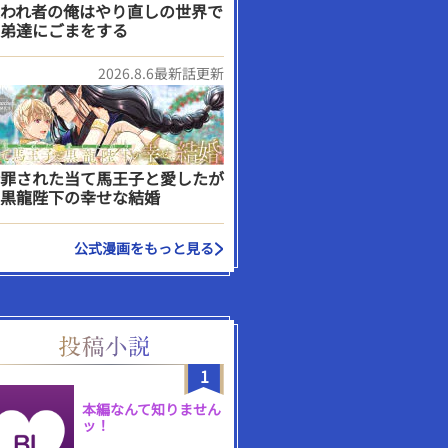
われ者の俺はやり直しの世界で
弟達にごまをする
2026.8.6最新話更新
罪された当て馬王子と愛したが
黒龍陛下の幸せな結婚
公式漫画をもっと見る
1
本編なんて知りません
ッ！