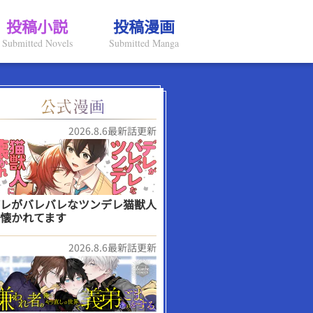
投稿小説
投稿漫画
Submitted Novels
Submitted Manga
2026.8.6最新話更新
レがバレバレなツンデレ猫獣人
懐かれてます
2026.8.6最新話更新