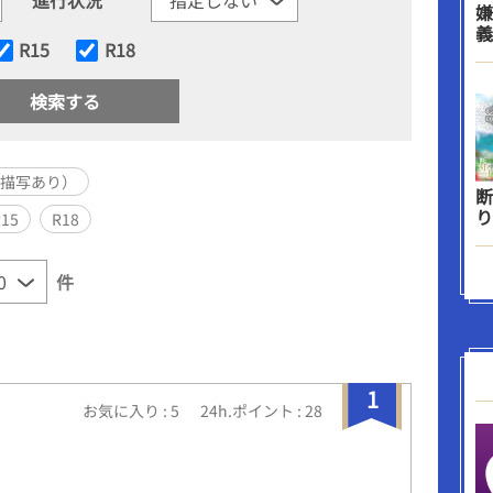
嫌
義
R15
R18
い描写あり）
断
り
R15
R18
件
1
お気に入り : 5
24h.ポイント : 28