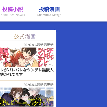
投稿小説
投稿漫画
Submitted Novels
Submitted Manga
2026.8.6最新話更新
レがバレバレなツンデレ猫獣人
懐かれてます
2026.8.6最新話更新