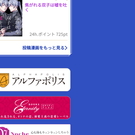
焦がれる双子は嘘を吐
く
24h.ポイント 725pt
投稿漫画をもっと見る