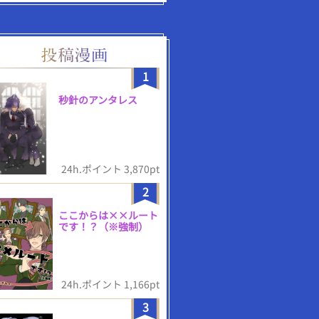
1
秒針のアンタレス
24h.ポイント 3,870pt
2
ここからは××ルート
です！？（※強制）
24h.ポイント 1,166pt
3