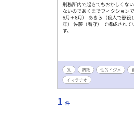
刑務所内で起きてもおかしくない
ないのであくまでフィクションで
6月＋6月） あきら（殺人で懲役
年） 佐藤（看守） で構成され
す。
BL
調教
性的イジメ
イマラチオ
1
件