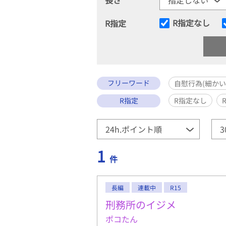
R指定なし
R指定
フリーワード
自慰行為(細か
R指定
R指定なし
1
件
長編
連載中
R15
刑務所のイジメ
ポコたん