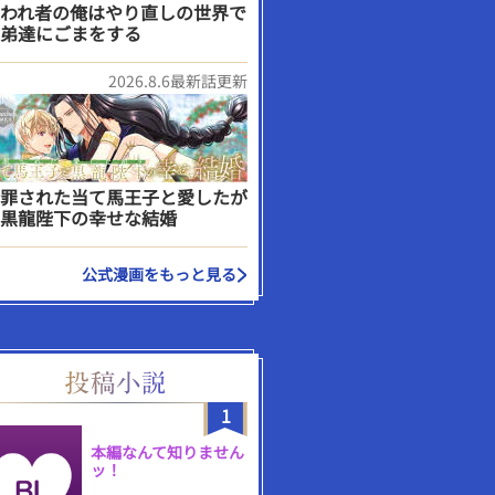
われ者の俺はやり直しの世界で
弟達にごまをする
2026.8.6最新話更新
罪された当て馬王子と愛したが
黒龍陛下の幸せな結婚
公式漫画をもっと見る
1
本編なんて知りません
ッ！