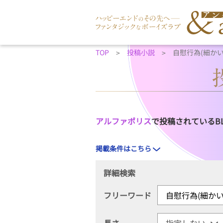
TOP
投稿小説
自慰行為(細か
アルファポリス
で投稿されているB
掲載条件はこちら
詳細検索
フリーワード
長さ