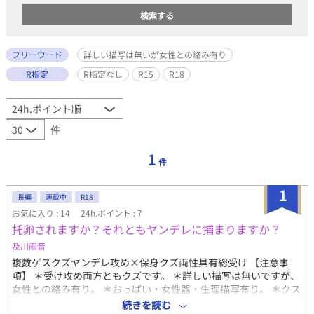
フリーワード
詳しい描写は無いが女性との絡み有り
R指定
R指定なし
R15
R18
件
1
件
1
長編
連載中
R18
お気に入り : 14
24h.ポイント : 7
托卵されますか？それともヤンデレに捕まりますか？
及川雨音
複数ゲスクズヤンデレ攻め×保身クズ両性具有総受け 【注意事
項】 ＊受け攻め両方ともクズです。 ＊詳しい描写は無いですが、
女性との絡み有り。 ＊おっぱい・女性器・生理描写有り。 ＊クス
コ・道具使用有り。 ＊輪姦・小スカ・フェラ・イラマチオ有り。
続きを読む