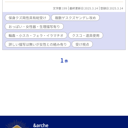
＊受け視点
文字数 199
最終更新日 2025.3.14
登録日 2025.3.14
保身クズ両性具有総受け
複数ゲスクズヤンデレ攻め
おっぱい・女性器・生理描写有り
輪姦・小スカ・フェラ・イラマチオ
クスコ・道具使用
詳しい描写は無いが女性との絡み有り
受け視点
1
件
&arche