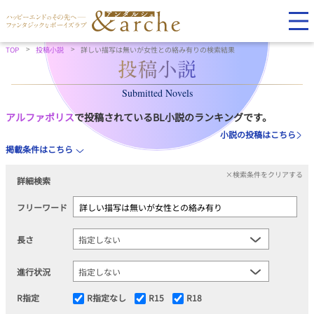
TOP
投稿小説
詳しい描写は無いが女性との絡み有りの検索結果
Submitted Novels
アルファポリス
で投稿されているBL小説のランキングです。
小説の投稿はこちら
掲載条件はこちら
×検索条件をクリアする
詳細検索
フリーワード
長さ
進行状況
R指定
R指定なし
R15
R18