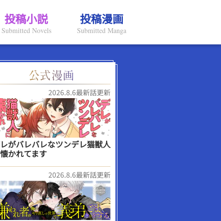
投稿小説
投稿漫画
Submitted Novels
Submitted Manga
2026.8.6最新話更新
レがバレバレなツンデレ猫獣人
懐かれてます
2026.8.6最新話更新