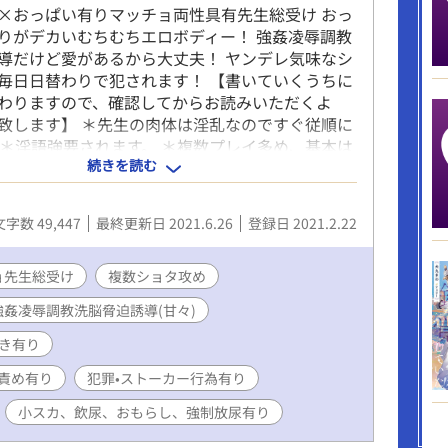
×おっぱい有りマッチョ両性具有先生総受け おっ
りがデカいむちむちエロボディー！ 強姦凌辱調教
導だけど愛があるから大丈夫！ ヤンデレ気味なシ
毎日日替わりで犯されます！ 【書いていくうちに
わりますので、確認してからお読みいただくよ
致します】 ＊先生の肉体は淫乱なのですぐ従順に
 ＊淫語強要されます。 ＊複数プレイ多め、基本は
続きを読む
。ギャラリーがいるのはプレイの一環です。ある
プレイです。 ＊詳しい女性器・生理描写が有りま
ミを漁る、トイレ盗撮、ハッキングなど犯罪とスト
文字数 49,447
最終更新日 2021.6.26
登録日 2021.2.22
をナチュラルにしています。 ＊相手により小ス
おもらし、強制放尿有ります。 ＊相手により赤ち
ョ先生総受け
、授乳プレイ有ります。 ＊パイズリ有り。 ＊オモ
複数ショタ攻め
器具、クスコ、尿道カテーテル、緊縛、口枷、吸
強姦凌辱調教洗脳脅迫誘導(甘々)
帯もどき使います。 ＊相手によりフィストファッ
。 ＊集団ぶっかけ有り。 ＊ごく一般的な行動でも
き有り
てはNTRだと感じるシーン有ります。 ＊二穴責め
責め有り
犯罪•ストーカー行為有り
玉舐め有り ＊潮吹き有り
小スカ、飲尿、おもらし、強制放尿有り