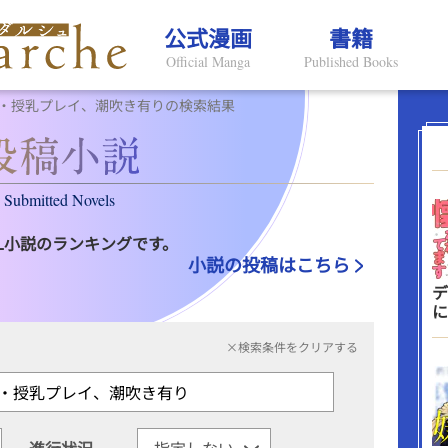
公式漫画
書籍
Official Manga
Published Books
・授乳プレイ、潮吹き有りの検索結果
Submitted Novels
L小説のランキングです。
小説の投稿はこちら
デ
に
×検索条件をクリアする
進行状況