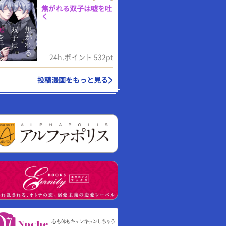
焦がれる双子は嘘を吐
く
24h.ポイント 532pt
投稿漫画をもっと見る