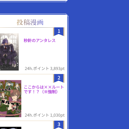
1
秒針のアンタレス
24h.ポイント 3,893pt
2
ここからは××ルート
です！？（※強制）
24h.ポイント 1,030pt
3