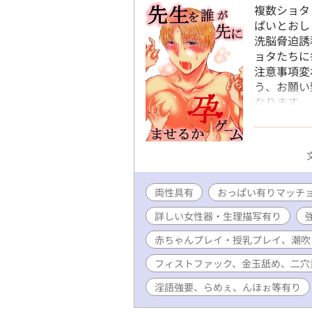
複数ショタ
ぱいとおし
洗脳脅迫誘
ョタたちに
注意事項変
う、お願い
なります。
一対一です
意味チーム
す。 ＊ゴ
ーカー行為
カ、飲尿、
両性具有
おっぱい有りマッチ
ゃんプレイ
チャ、拘束
詳しい女性器・生理描写有り
引機、貞操
ク有ります
赤ちゃんプレイ・授乳プレイ、潮吹
攻めにとっ
フィストファック、金玉舐め、二穴
有り ＊金
淫語強要、らめぇ、んほぉ等有り