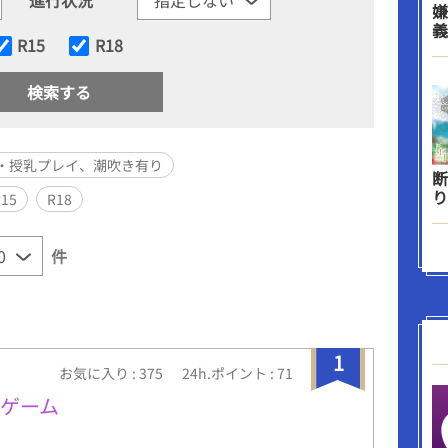
嫌
義
R15
R18
・授乳プレイ、潮吹き有り
断
り
R15
R18
件
1
お気に入り : 375
24h.ポイント : 71
ゲーム