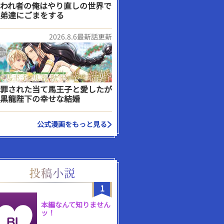
われ者の俺はやり直しの世界で
弟達にごまをする
2026.8.6最新話更新
罪された当て馬王子と愛したが
黒龍陛下の幸せな結婚
公式漫画をもっと見る
1
本編なんて知りません
ッ！