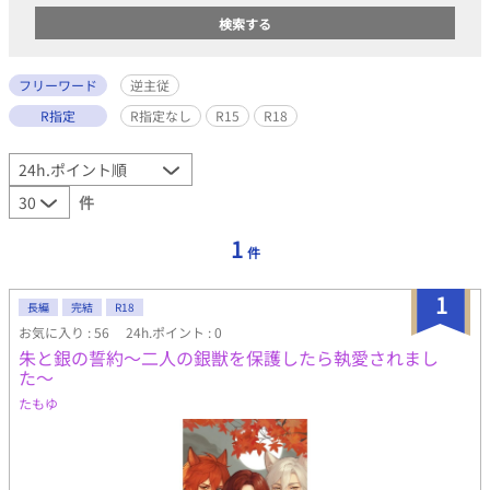
フリーワード
逆主従
R指定
R指定なし
R15
R18
件
1
件
1
長編
完結
R18
お気に入り : 56
24h.ポイント : 0
朱と銀の誓約〜二人の銀獣を保護したら執愛されまし
た〜
たもゆ