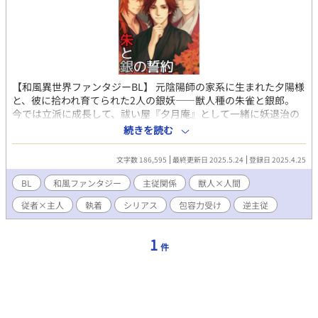
【和風異世界ファンタジーBL】 元陰陽師の家系に生まれた夕陽様
と、彼に拾われ育てられた2人の銀妖――獣人種の朱雀と銀郎。
今では立派に成長して、祓い屋『夕月庵』として一緒に妖退治の
日々を送っています。 けれど、2人の想いは主様に届かなく
続きを読む
て……？ 主従、切な甘、ほのぼのお仕事パートありの恋慕BL。
※話数未定／後半にR展開あり
文字数 186,595
最終更新日 2025.5.24
登録日 2025.4.25
BL
和風ファンタジー
主従関係
獣人×人間
従者×主人
執着
シリアス
包容力受け
逆主従
1
件