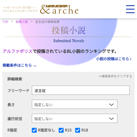
TOP
投稿小説
逆主従の検索結果
Submitted Novels
アルファポリス
で投稿されているBL小説のランキングです。
小説の投稿はこちら
掲載条件はこちら
×検索条件をクリアする
詳細検索
フリーワード
長さ
進行状況
R指定
R指定なし
R15
R18