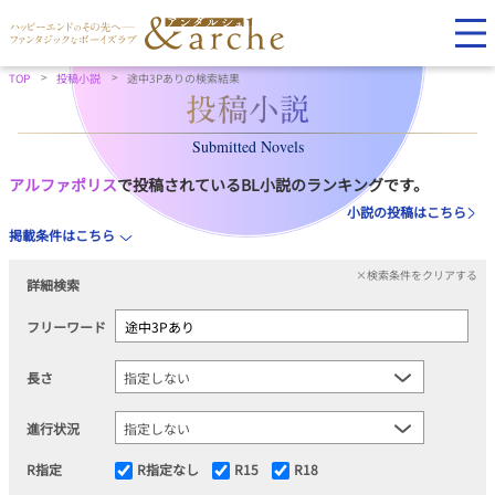
TOP
投稿小説
途中3Pありの検索結果
Submitted Novels
アルファポリス
で投稿されているBL小説のランキングです。
小説の投稿はこちら
掲載条件はこちら
×検索条件をクリアする
詳細検索
フリーワード
長さ
進行状況
R指定
R指定なし
R15
R18