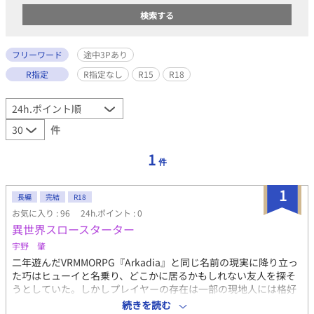
フリーワード
途中3Pあり
R指定
R指定なし
R15
R18
件
1
件
1
長編
完結
R18
お気に入り : 96
24h.ポイント : 0
異世界スロースターター
宇野 肇
二年遊んだVRMMORPG『Arkadia』と同じ名前の現実に降り立っ
た巧はヒューイと名乗り、どこかに居るかもしれない友人を探そ
うとしていた。しかしプレイヤーの存在は一部の現地人には格好
の実験体だと聞き、引き籠りに。 そんな折ギルと名乗る手癖の悪
続きを読む