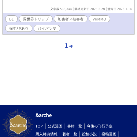
い男を助けるが、手癖が悪いばかりかヤらせろと組み敷いてき
て……。痛みではなく快感を叩きこまれ、慰められたのは身体
文字数 598,344
最終更新日 2023.5.28
登録日 2023.1.14
か、心か。胸まで疼くのは人恋しいからか、それとも？ ワケア
リの二人がかみ合うまでの恋？模様。
BL
異世界トリップ
加害者×被害者
VRMMO
途中3Pあり
パイパン受
1
件
&arche
TOP
公式漫画
書籍一覧
今後の刊行予定
購入特典情報
著者一覧
投稿小説
投稿漫画